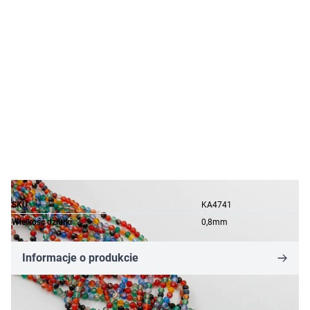
SKU
KA4741
Wielkość dziurki
0,8mm
Informacje o produkcie
27,06 zł
18,94 zł
-30%