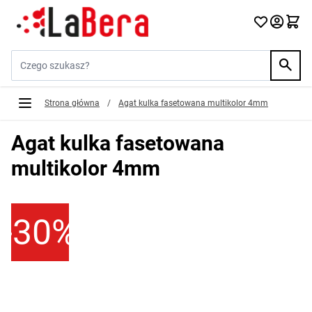
Przejdź do treści
Szukaj w sklepie...
Strona główna
/
Agat kulka fasetowana multikolor 4mm
Agat kulka fasetowana
multikolor 4mm
-30%