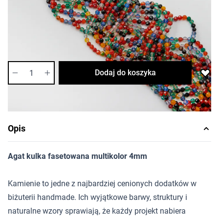
Cena za sznur
Długość sznura: ok. 37cm
:
Najniższa cena w przeciągu 30 dni przed promocją
27,06 zł
Dostępność:
średnia
Ilość
Dodaj do koszyka
Opis
Agat kulka fasetowana multikolor 4mm
Kamienie to jedne z najbardziej cenionych dodatków w
biżuterii handmade. Ich wyjątkowe barwy, struktury i
naturalne wzory sprawiają, że każdy projekt nabiera