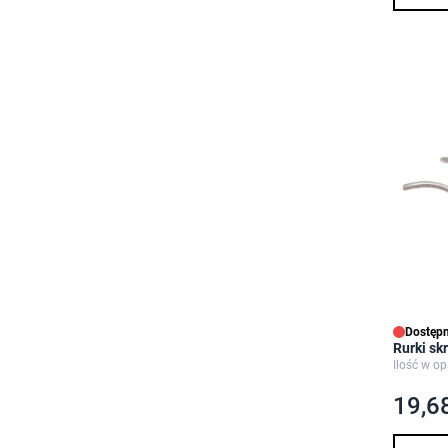
Dostępn
Rurki s
Ilość w op
19,68
Ilość