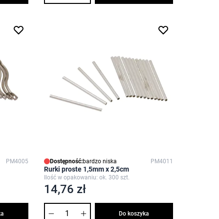
PM4005
Dostępność:
bardzo niska
PM4011
Rurki proste 1,5mm x 2,5cm
Ilość w opakowaniu: ok. 300 szt.
14,76 zł
Ilość
ka
Do koszyka