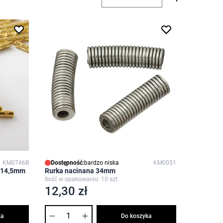
KM0746B
Dostępność:
bardzo niska
KM0051
a 14,5mm
Rurka nacinana 34mm
Ilość w opakowaniu: 10 szt.
12,30 zł
Ilość
ka
Do koszyka