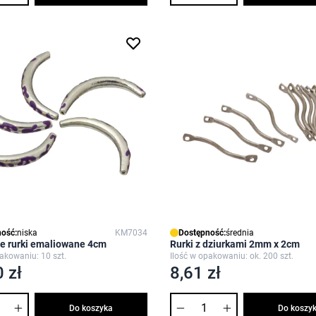
ość:
niska
KM7034
Dostępność:
średnia
e rurki emaliowane 4cm
Rurki z dziurkami 2mm x 2cm
pakowaniu: 10 szt.
Ilość w opakowaniu: ok. 200 szt.
 zł
8,61 zł
Ilość
Do koszyka
Do koszy