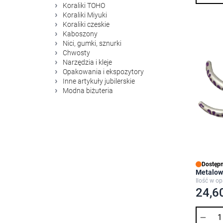
Koraliki TOHO
Koraliki Miyuki
Koraliki czeskie
Kaboszony
Nici, gumki, sznurki
Chwosty
Narzędzia i kleje
Opakowania i ekspozytory
Inne artykuły jubilerskie
Modna biżuteria
Dostępn
Metalow
Ilość w o
24,60
Ilość