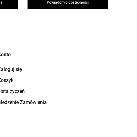
ka
Powiadom o dostępności
Konto
aloguj się
Koszyk
ista życzeń
Śledzenie Zamówienia