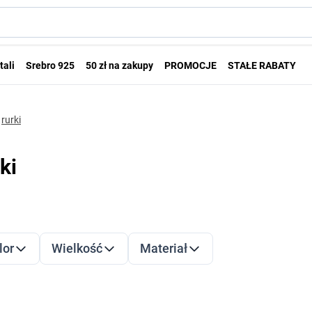
tali
Srebro 925
50 zł na zakupy
PROMOCJE
STAŁE RABATY
rurki
ki
LTRY
dź do listy produktów
lor
Wielkość
Materiał
filter
filter
filter