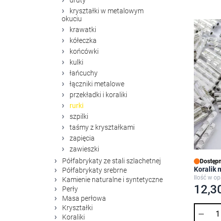
druty
kryształki w metalowym
okuciu
krawatki
kółeczka
końcówki
kulki
łańcuchy
łączniki metalowe
przekładki i koraliki
rurki
szpilki
taśmy z kryształkami
zapięcia
zawieszki
Półfabrykaty ze stali szlachetnej
Dostępn
Koralik
Półfabrykaty srebrne
Ilość w op
Kamienie naturalne i syntetyczne
12,30
Perły
Masa perłowa
Kryształki
Ilość
Koraliki