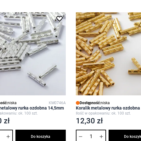
ość:
niska
KM0746A
Dostępność:
niska
 metalowy rurka ozdobna 14,5mm
Koralik metalowy rurka ozdobn
akowaniu: ok. 100 szt.
Ilość w opakowaniu: ok. 100 szt.
 zł
12,30 zł
Ilość
Do koszyka
Do koszy