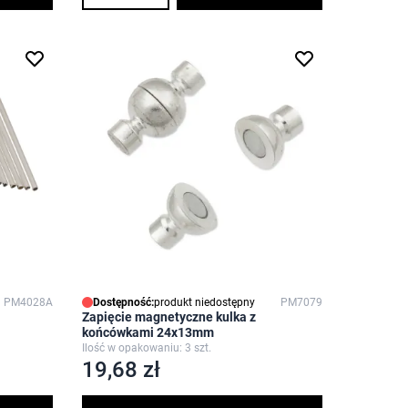
PM4028A
Dostępność:
produkt niedostępny
PM7079
Zapięcie magnetyczne kulka z
końcówkami 24x13mm
Ilość w opakowaniu: 3 szt.
19,68 zł