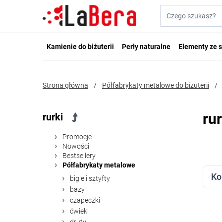
Przejdź do treści
Szukaj w sklepie...
Kamienie do biżuterii
Perły naturalne
Elementy ze s
Strona główna
/
Półfabrykaty metalowe do biżuterii
/
rur
rurki
Promocje
Nowości
Bestsellery
FI
Półfabrykaty metalowe
Przej
Ko
bigle i sztyfty
bazy
czapeczki
ćwieki