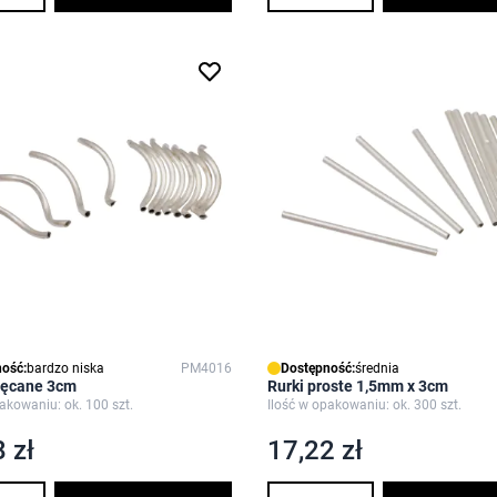
ość:
bardzo niska
PM4016
Dostępność:
średnia
kręcane 3cm
Rurki proste 1,5mm x 3cm
akowaniu: ok. 100 szt.
Ilość w opakowaniu: ok. 300 szt.
 zł
17,22 zł
Ilość