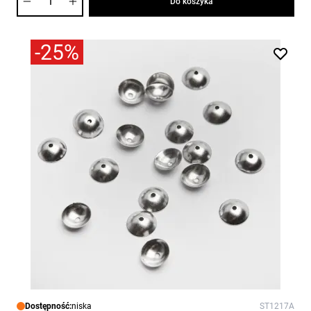
Do koszyka
-25%
Dostępność:
niska
ST1217A