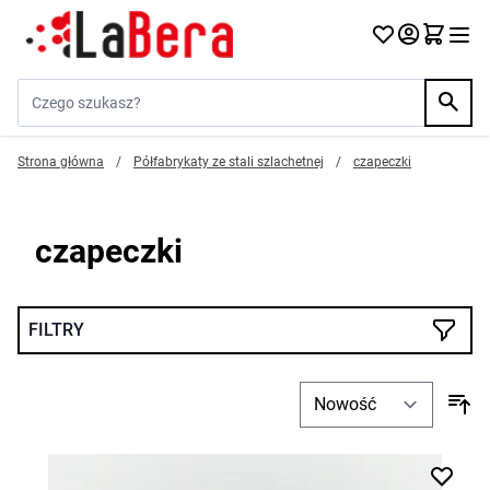
Przejdź do treści
Szukaj w sklepie...
Strona główna
/
Półfabrykaty ze stali szlachetnej
/
czapeczki
czapeczki
FILTRY