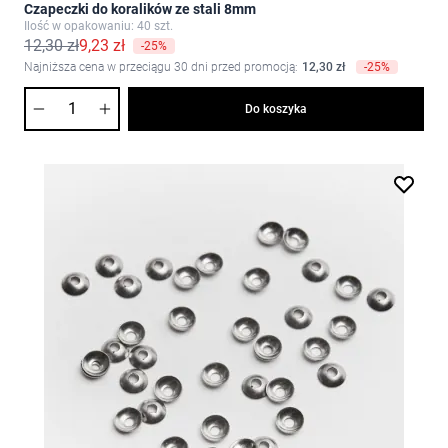
Czapeczki do koralików ze stali 8mm
Ilość w opakowaniu: 40 szt.
12,30 zł
9,23 zł
-25%
Najniższa cena w przeciągu 30 dni przed promocją:
12,30 zł
-25%
Ilość
Do koszyka