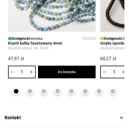
Dostępność:
wysoka
DK3224
Dostępność:
śre
Kianit kulka fasetowana 4mm
Onyks oponka 
Długość sznura: ok. 39cm
Długość sznura: o
47,97 zł
60,27 zł
Ilość
Ilość
Do koszyka
Kontakt