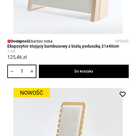
Dostępność:
bardzo niska
OP0602
Ekspozytor stojący bambusowy z białą poduszką 21x40cm
1 szt.
125,46 zł
Ilość
Do koszyka
NOWOŚĆ