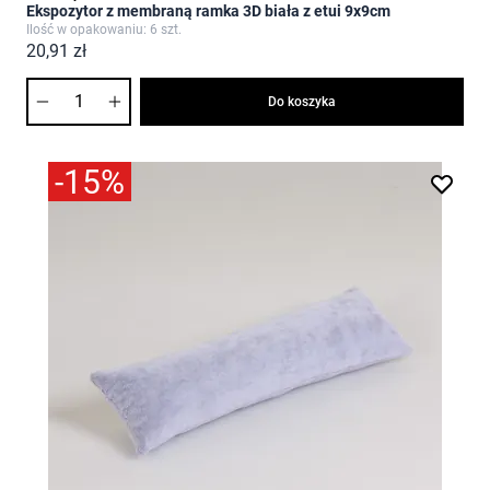
Ekspozytor z membraną ramka 3D biała z etui 9x9cm
Ilość w opakowaniu: 6 szt.
20,91 zł
Ilość
Do koszyka
-15%