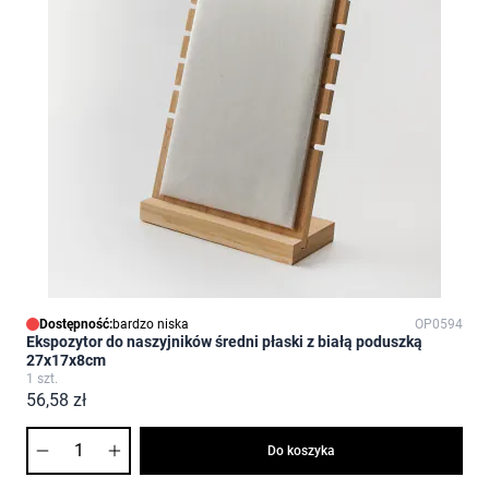
Dostępność:
bardzo niska
OP0594
Ekspozytor do naszyjników średni płaski z białą poduszką
27x17x8cm
1 szt.
56,58 zł
Ilość
Do koszyka