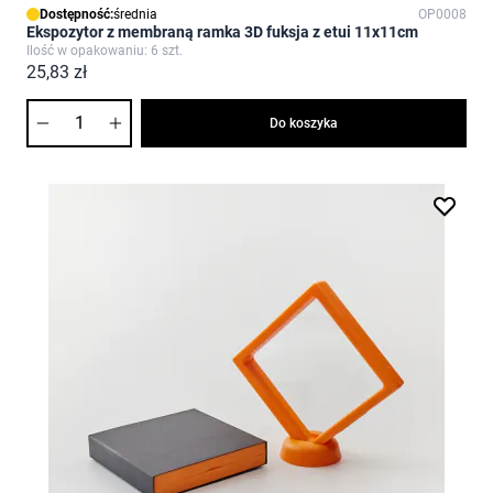
Dostępność:
średnia
OP0008
Ekspozytor z membraną ramka 3D fuksja z etui 11x11cm
Ilość w opakowaniu: 6 szt.
25,83 zł
Ilość
Do koszyka