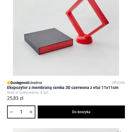
Dostępność:
średnia
OP0006
Ekspozytor z membraną ramka 3D czerwona z etui 11x11cm
Ilość w opakowaniu: 6 szt.
25,83 zł
Ilość
Do koszyka