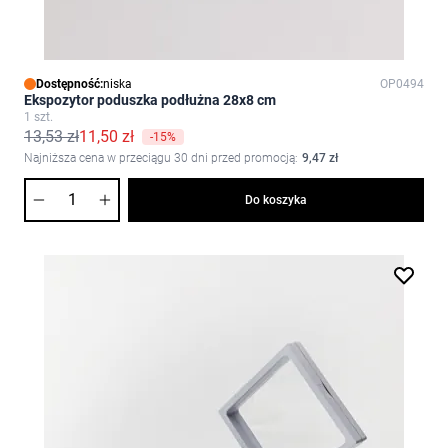
Dostępność:
niska
OP0494
Ekspozytor poduszka podłużna 28x8 cm
1 szt.
13,53 zł
11,50 zł
-15%
Najniższa cena w przeciągu 30 dni przed promocją:
9,47 zł
Ilość
Do koszyka