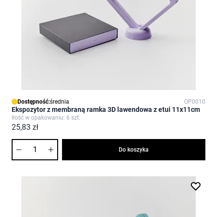
Dostępność:
średnia
OP0010
Ekspozytor z membraną ramka 3D lawendowa z etui 11x11cm
Ilość w opakowaniu: 6 szt.
25,83 zł
Ilość
Do koszyka