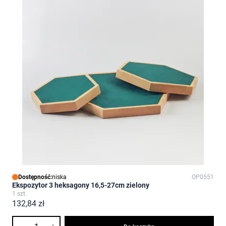
Dostępność:
niska
OP0551
Ekspozytor 3 heksagony 16,5-27cm zielony
1 szt.
132,84 zł
Ilość