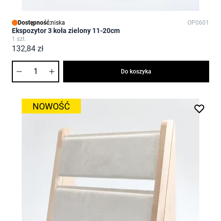
Dostępność:
niska
OP0601
Ekspozytor 3 koła zielony 11-20cm
1 szt.
132,84 zł
Ilość
Do koszyka
NOWOŚĆ