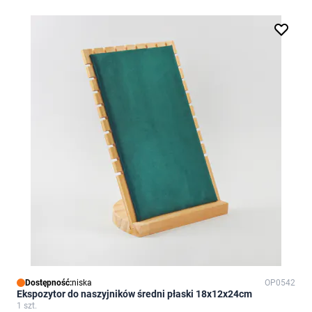
Dostępność:
niska
OP0542
Ekspozytor do naszyjników średni płaski 18x12x24cm
1 szt.