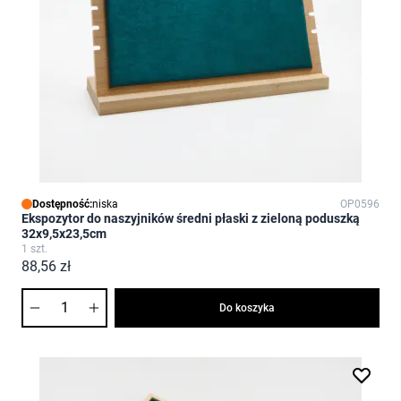
Dostępność:
niska
OP0596
Ekspozytor do naszyjników średni płaski z zieloną poduszką
32x9,5x23,5cm
1 szt.
88,56 zł
Ilość
Do koszyka