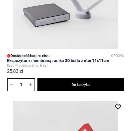
Dostępność:
bardzo niska
OP0393
Ekspozytor z membraną ramka 3D biała z etui 11x11cm
Ilość w opakowaniu: 6 szt.
25,83 zł
Ilość
Do koszyka