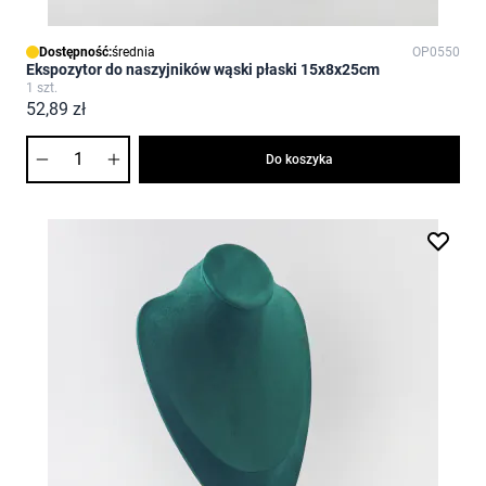
Dostępność:
średnia
OP0550
Ekspozytor do naszyjników wąski płaski 15x8x25cm
1 szt.
52,89 zł
Ilość
Do koszyka