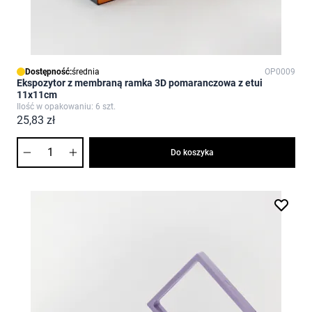
Dostępność:
średnia
OP0009
Ekspozytor z membraną ramka 3D pomaranczowa z etui
11x11cm
Ilość w opakowaniu: 6 szt.
25,83 zł
Ilość
Do koszyka