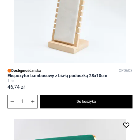
Dostępność:
niska
OP0603
Ekspozytor bambusowy z białą poduszką 28x10cm
1 szt.
46,74 zł
Ilość
Do koszyka