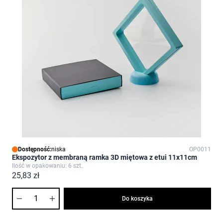
Dostępność:
niska
OP0011
Ekspozytor z membraną ramka 3D miętowa z etui 11x11cm
Ilość w opakowaniu: 6 szt.
25,83 zł
Ilość
Do koszyka