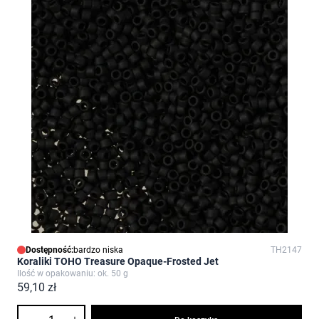
Dostępność:
bardzo niska
TH2147
Koraliki TOHO Treasure Opaque-Frosted Jet
Ilość w opakowaniu: ok. 50 g
59,10 zł
Ilość