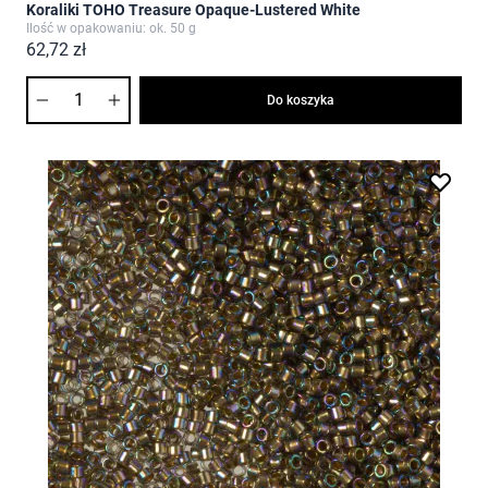
Koraliki TOHO Treasure Opaque-Lustered White
Ilość w opakowaniu: ok. 50 g
62,72 zł
Ilość
Do koszyka