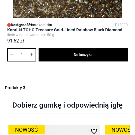
Dostępność:
bardzo niska
TH2030
Koraliki TOHO Treasure Gold-Lined Rainbow Black Diamond
Ilość w opakowaniu: ok. 50 g
91,62 zł
Ilość
Do koszyka
Produkty
3
Dobierz gumkę i odpowiednią igłę
NOWOŚĆ
NOWOŚĆ