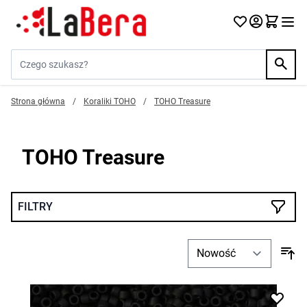
Przejdź do treści
Szukaj w sklepie...
Strona główna
/
Koraliki TOHO
/
TOHO Treasure
TOHO Treasure
FILTRY