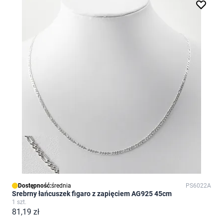
Dostępność:
średnia
PS6022A
Srebrny łańcuszek figaro z zapięciem AG925 45cm
1 szt.
81,19 zł