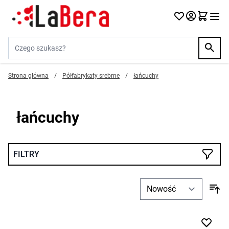
Przejdź do treści
Szukaj w sklepie...
Strona główna
/
Półfabrykaty srebrne
/
łańcuchy
łańcuchy
FILTRY