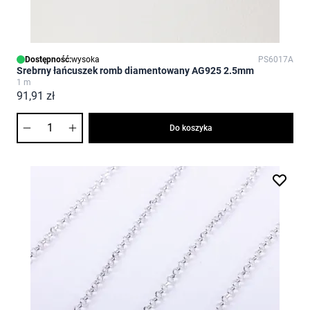
Dostępność:
wysoka
PS6017A
Srebrny łańcuszek romb diamentowany AG925 2.5mm
1 m
91,91 zł
Ilość
Do koszyka