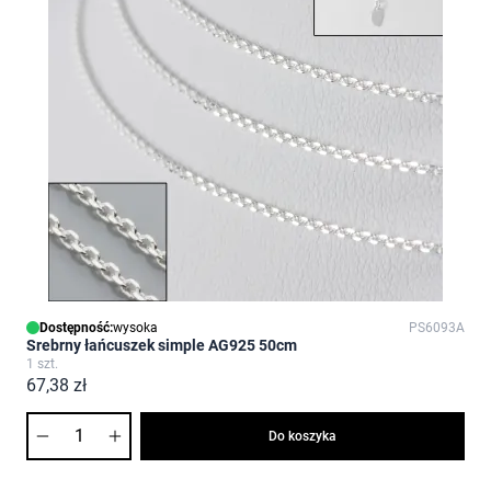
Dostępność:
wysoka
PS6093A
Srebrny łańcuszek simple AG925 50cm
1 szt.
67,38 zł
Ilość
Do koszyka