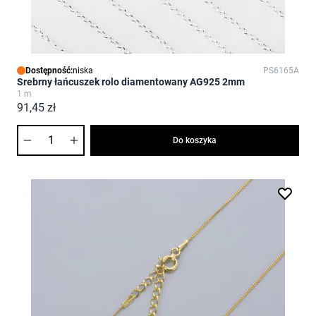
Dostępność:
niska
PS6165A
Srebrny łańcuszek rolo diamentowany AG925 2mm
1 m
91,45 zł
Ilość
Do koszyka