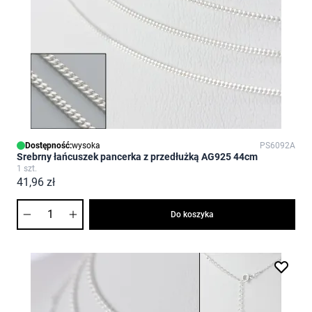
Dostępność:
wysoka
PS6092A
Srebrny łańcuszek pancerka z przedłużką AG925 44cm
1 szt.
41,96 zł
Ilość
Do koszyka