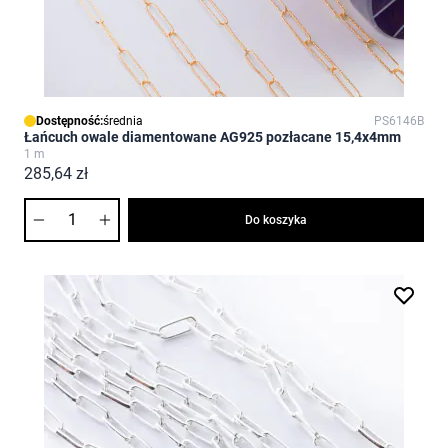
Dostępność:
średnia
PS6146B
Łańcuch owale diamentowane AG925 pozłacane 15,4x4mm
1 m
285,64 zł
Ilość
Do koszyka