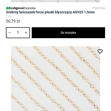
Dostępność:
wysoka
PS6023A
Srebrny łańcuszek forza płaski błyszczący AG925 1,5mm
1 m
50,79 zł
Ilość
Do koszyka