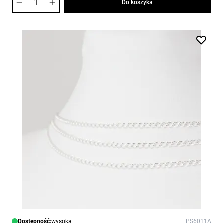
Do koszyka
Dostępność:
wysoka
PS6011A