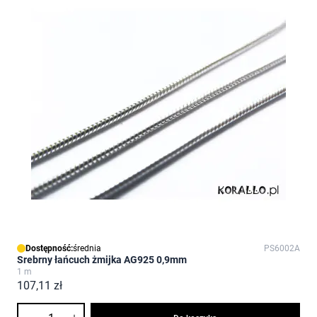
Dostępność:
średnia
PS6002A
Srebrny łańcuch żmijka AG925 0,9mm
1 m
107,11 zł
Ilość