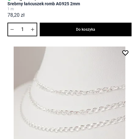
Srebrny łańcuszek romb AG925 2mm
1 m
78,20 zł
Ilość
Do koszyka