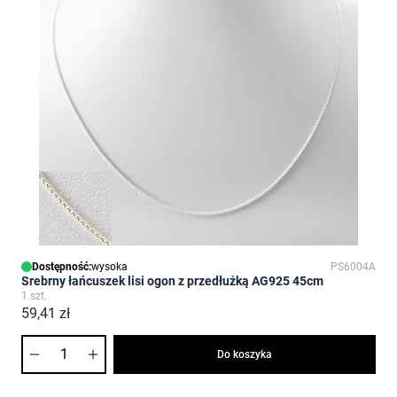
Dostępność:
wysoka
PS6004A
Srebrny łańcuszek lisi ogon z przedłużką AG925 45cm
1 szt.
59,41 zł
Ilość
Do koszyka