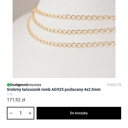
Dostępność:
wysoka
PS6021B
Srebrny łańcuszek romb AG925 pozłacany 4x2,5mm
1 m
171,92 zł
Ilość
Do koszyka