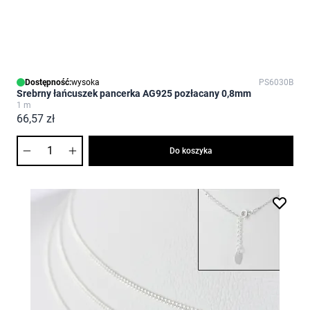
Dostępność:
wysoka
PS6030B
Srebrny łańcuszek pancerka AG925 pozłacany 0,8mm
1 m
66,57 zł
Ilość
Do koszyka