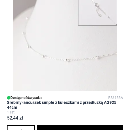
Dostępność:
wysoka
PS6133A
Srebrny łańcuszek simple z kuleczkami z przedłużką AG925
44cm
1 szt.
52,44 zł
Ilość