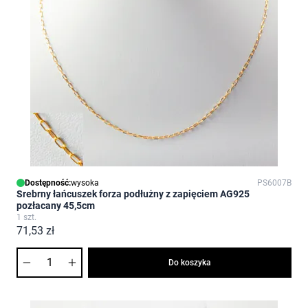
Dostępność:
wysoka
PS6007B
Srebrny łańcuszek forza podłużny z zapięciem AG925
pozłacany 45,5cm
1 szt.
71,53 zł
Ilość
Do koszyka