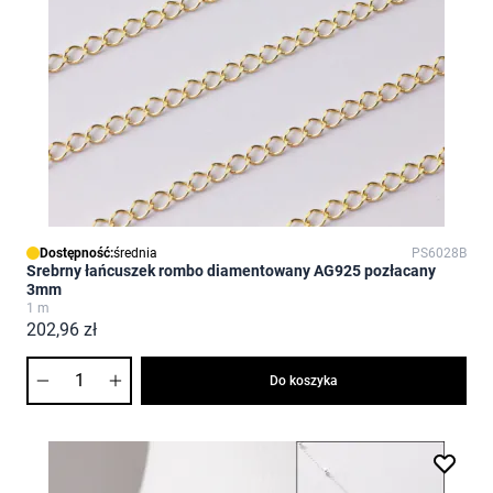
Dostępność:
średnia
PS6028B
Srebrny łańcuszek rombo diamentowany AG925 pozłacany
3mm
1 m
202,96 zł
Ilość
Do koszyka