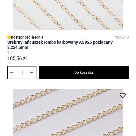
Dostępność:
średnia
PS6024B
Srebrny łańcuszek rombo karbowany AG925 pozłacany
3,2x4,5mm
1 m
105,56 zł
Ilość
Do koszyka