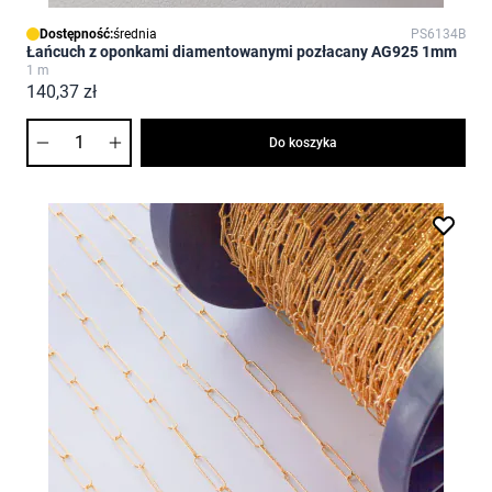
Dostępność:
średnia
PS6134B
Łańcuch z oponkami diamentowanymi pozłacany AG925 1mm
1 m
140,37 zł
Ilość
Do koszyka