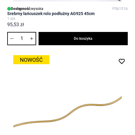
Dostępność:
wysoka
PS6151A
Srebrny łańcuszek rolo podłużny AG925 45cm
1 szt.
95,53 zł
Ilość
Do koszyka
NOWOŚĆ