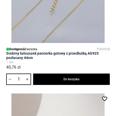
Dostępność:
wysoka
PS6092B
Srebrny łańcuszek pancerka gotowy z przedłużką AG925
pozłacany 44cm
1 szt.
40,76 zł
Ilość
Do koszyka