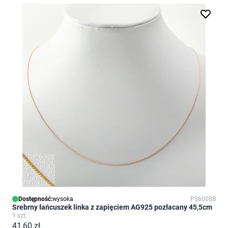
Dostępność:
wysoka
PS6008B
Srebrny łańcuszek linka z zapięciem AG925 pozłacany 45,5cm
1 szt.
41,60 zł