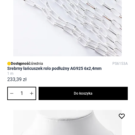
Dostępność:
średnia
PS6153A
Srebrny łańcuszek rolo podłużny AG925 6x2,4mm
1 m
233,39 zł
Ilość
Do koszyka