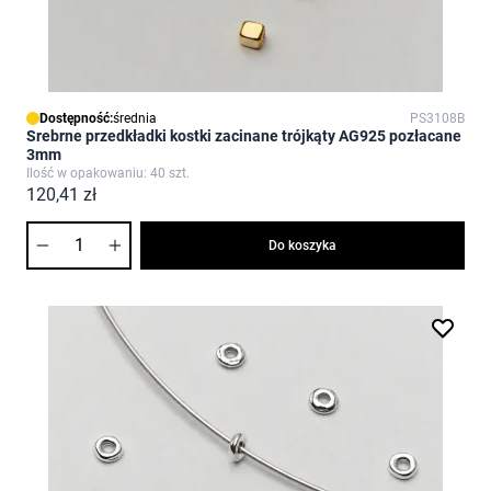
Dostępność:
średnia
PS3108B
Srebrne przedkładki kostki zacinane trójkąty AG925 pozłacane
3mm
Ilość w opakowaniu: 40 szt.
120,41 zł
Ilość
Do koszyka