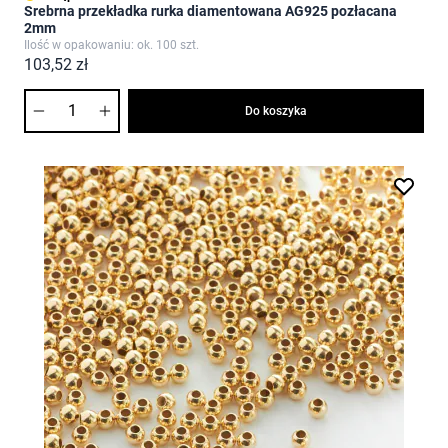
Srebrna przekładka rurka diamentowana AG925 pozłacana
2mm
Ilość w opakowaniu: ok. 100 szt.
103,52 zł
Ilość
Do koszyka