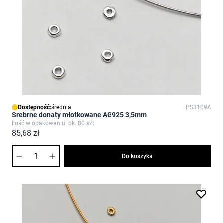
Dostępność:
średnia
PS3109A
Srebrne donaty młotkowane AG925 3,5mm
Ilość w opakowaniu: ok. 80 szt.
85,68 zł
Ilość
Do koszyka