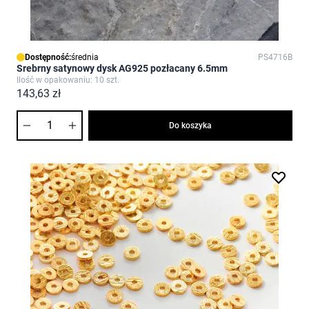
Dostępność:
średnia
PS4716B
Srebrny satynowy dysk AG925 pozłacany 6.5mm
Ilość w opakowaniu: 10 szt.
143,63 zł
Ilość
Do koszyka