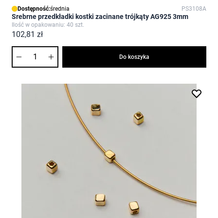
Dostępność:
średnia
PS3108A
Srebrne przedkładki kostki zacinane trójkąty AG925 3mm
Ilość w opakowaniu: 40 szt.
102,81 zł
Ilość
Do koszyka