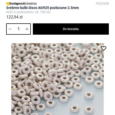
Dostępność:
średnia
PS2055B
Srebrne kulki disco AG925 pozłacane 2.5mm
Ilość w opakowaniu: ok. 100 szt.
122,94 zł
Ilość
Do koszyka