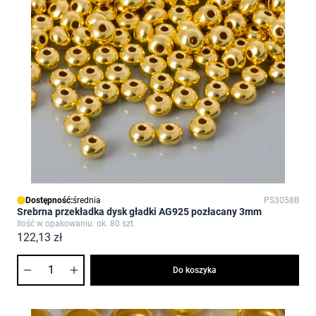
Dostępność:
średnia
PS3058B
Srebrna przekładka dysk gładki AG925 pozłacany 3mm
Ilość w opakowaniu: ok. 80 szt.
122,13 zł
Ilość
Do koszyka