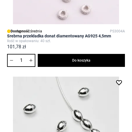
Dostępność:
średnia
PS3004A
Srebrna przekładka donat diamentowany AG925 4,5mm
Ilość w opakowaniu: 40 szt.
101,78 zł
Ilość
Do koszyka