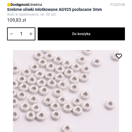
Dostępność:
średnia
PS3055B
Srebrne oliwki młotkowane AG925 pozłacane 3mm
Ilość w opakowaniu: ok. 50 szt.
109,83 zł
Ilość
Do koszyka