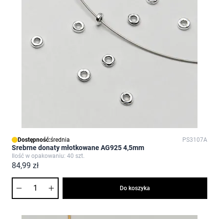
Dostępność:
średnia
PS3107A
Srebrne donaty młotkowane AG925 4,5mm
Ilość w opakowaniu: 40 szt.
84,99 zł
Ilość
Do koszyka