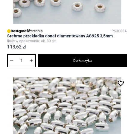
Dostępność:
średnia
PS3003A
Srebrna przekładka donat diamentowany AG925 3,5mm
Ilość w opakowaniu: ok. 80 szt.
113,62 zł
Ilość
Do koszyka