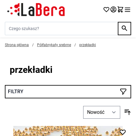
Przejdź do treści
Szukaj w sklepie...
Strona główna
/
Półfabrykaty srebrne
/
przekładki
przekładki
FILTRY