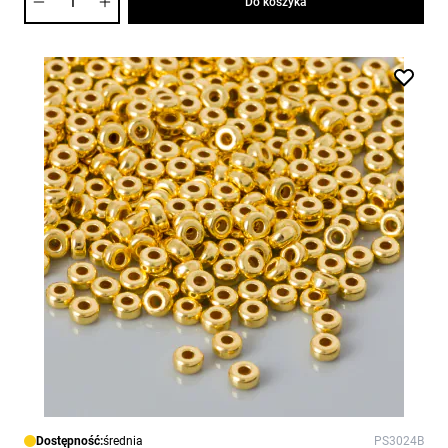
Do koszyka
Dostępność:
średnia
PS3024B