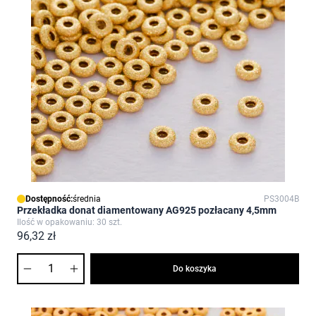
Dostępność:
średnia
PS3004B
Przekładka donat diamentowany AG925 pozłacany 4,5mm
Ilość w opakowaniu: 30 szt.
96,32 zł
Ilość
Do koszyka