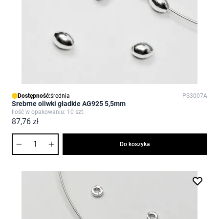
Dostępność:
średnia
PS3007A
Srebrne oliwki gładkie AG925 5,5mm
Ilość w opakowaniu: 10 szt.
87,76 zł
Ilość
Do koszyka