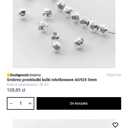
Dostępność:
średnia
PS3075A
Srebrne przekładki kulki młotkowane AG925 5mm
Ilość w opakowaniu: 30 szt.
108,89 zł
Ilość
Do koszyka