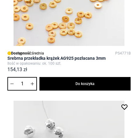
Dostępność:
średnia
PS4771B
Srebrna przekładka krążek AG925 pozłacana 3mm
Ilość w opakowaniu: ok. 100 szt.
154,13 zł
Ilość
Do koszyka