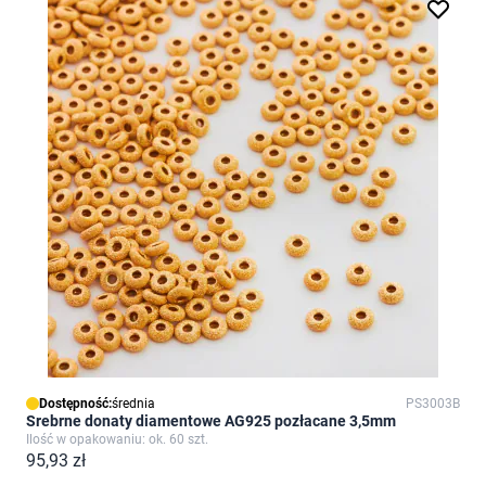
Dostępność:
średnia
PS3003B
Srebrne donaty diamentowe AG925 pozłacane 3,5mm
Ilość w opakowaniu: ok. 60 szt.
95,93 zł