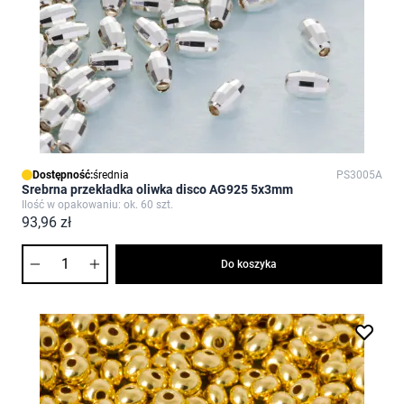
Dostępność:
średnia
PS3005A
Srebrna przekładka oliwka disco AG925 5x3mm
Ilość w opakowaniu: ok. 60 szt.
93,96 zł
Ilość
Do koszyka