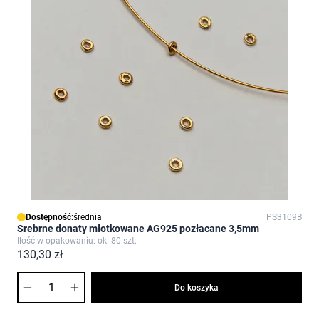
Dostępność:
średnia
PS3109B
Srebrne donaty młotkowane AG925 pozłacane 3,5mm
Ilość w opakowaniu: ok. 80 szt.
130,30 zł
Ilość
Do koszyka