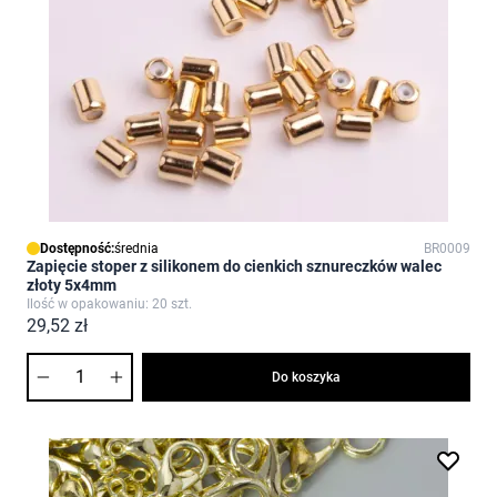
Dostępność:
średnia
BR0009
Zapięcie stoper z silikonem do cienkich sznureczków walec
złoty 5x4mm
Ilość w opakowaniu: 20 szt.
29,52 zł
Ilość
Do koszyka