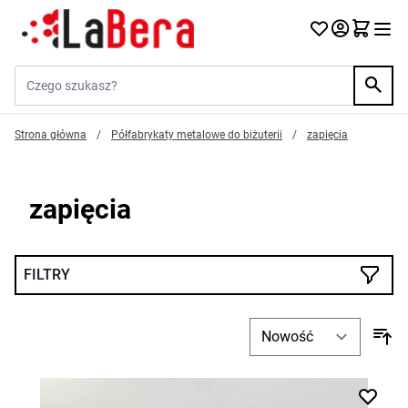
Przejdź do treści
Szukaj w sklepie...
Strona główna
/
Półfabrykaty metalowe do biżuterii
/
zapięcia
zapięcia
FILTRY