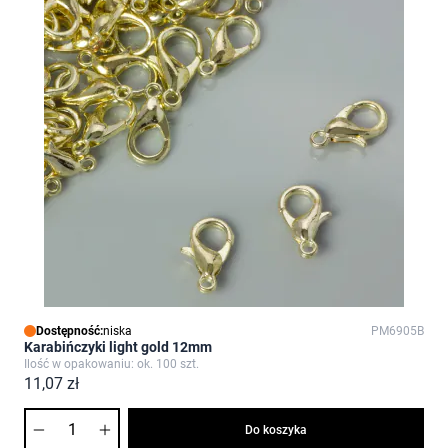
Dostępność:
niska
PM6905B
Karabińczyki light gold 12mm
Ilość w opakowaniu: ok. 100 szt.
11,07 zł
Ilość
Do koszyka