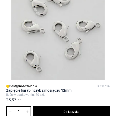
Dostępność:
średnia
BR0073A
Zapięcie karabińczyk z mosiądzu 12mm
Ilość w opakowaniu: 20 szt.
23,37 zł
Ilość
Do koszyka