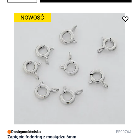
NOWOŚĆ
Dostępność:
niska
BR0076A
Zapięcie federing z mosiądzu 6mm