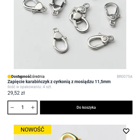
Dostępność:
średnia
BR0075A
Zapięcie karabińczyk z cyrkonią z mosiądzu 11,5mm
Ilość w opakowaniu: 4 szt.
29,52 zł
Ilość
Do koszyka
NOWOŚĆ