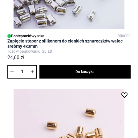
Dostępność:
wysoka
BR0008
Zapięcie stoper z silikonem do cienkich sznureczków walec
srebrny 4x3mm
Ilość w opakowaniu: 20 szt.
24,60 zł
Ilość
Do koszyka