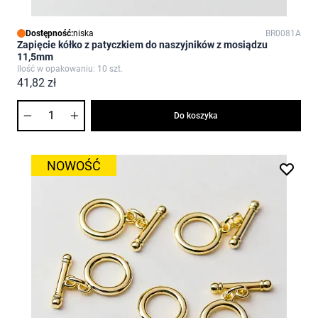
Dostępność:
niska
BR0081A
Zapięcie kółko z patyczkiem do naszyjników z mosiądzu
11,5mm
Ilość w opakowaniu: 10 szt.
41,82 zł
Ilość
Do koszyka
NOWOŚĆ