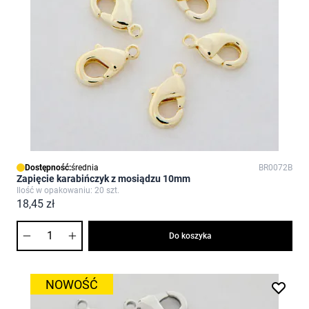
Dostępność:
średnia
BR0072B
Zapięcie karabińczyk z mosiądzu 10mm
Ilość w opakowaniu: 20 szt.
18,45 zł
Ilość
Do koszyka
NOWOŚĆ