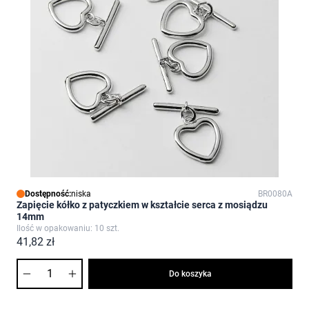
Dostępność:
niska
BR0080A
Zapięcie kółko z patyczkiem w kształcie serca z mosiądzu
14mm
Ilość w opakowaniu: 10 szt.
41,82 zł
Ilość
Do koszyka