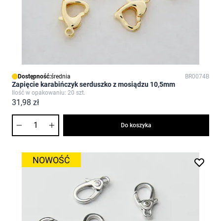
Dostępność:
średnia
BR0074B
Zapięcie karabińczyk serduszko z mosiądzu 10,5mm
Ilość w opakowaniu: 20 szt.
31,98 zł
Ilość
Do koszyka
NOWOŚĆ