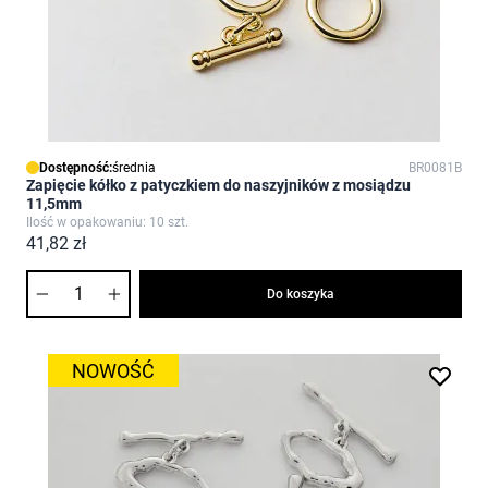
Dostępność:
średnia
BR0081B
Zapięcie kółko z patyczkiem do naszyjników z mosiądzu
11,5mm
Ilość w opakowaniu: 10 szt.
41,82 zł
Ilość
Do koszyka
NOWOŚĆ