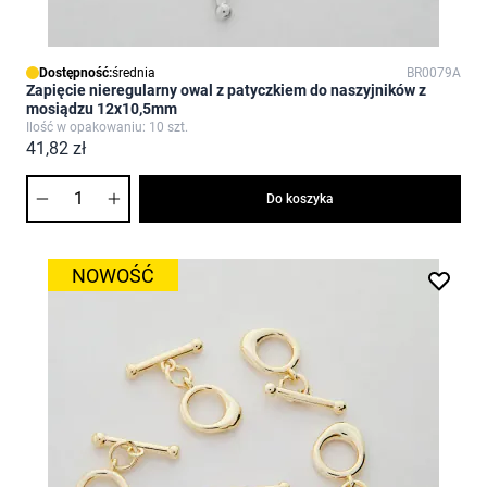
Dostępność:
średnia
BR0079A
Zapięcie nieregularny owal z patyczkiem do naszyjników z
mosiądzu 12x10,5mm
Ilość w opakowaniu: 10 szt.
41,82 zł
Ilość
Do koszyka
NOWOŚĆ