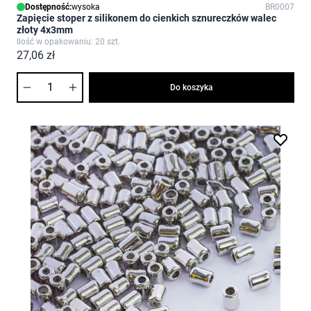
Dostępność:
wysoka
BR0007
Zapięcie stoper z silikonem do cienkich sznureczków walec
złoty 4x3mm
Ilość w opakowaniu: 20 szt.
27,06 zł
Ilość
Do koszyka