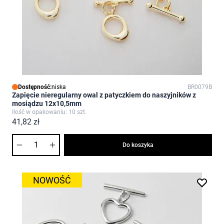
Dostępność:
niska
BR0079B
Zapięcie nieregularny owal z patyczkiem do naszyjników z
mosiądzu 12x10,5mm
Ilość w opakowaniu: 10 szt.
41,82 zł
Ilość
Do koszyka
NOWOŚĆ