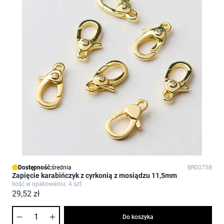
Dostępność:
średnia
BR0075B
Zapięcie karabińczyk z cyrkonią z mosiądzu 11,5mm
Ilość w opakowaniu: 4 szt.
29,52 zł
Ilość
Do koszyka