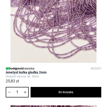
Dostępność:
wysoka
DK3097
Ametyst kulka gładka 2mm
Długość sznura: ok. 36cm
25,83 zł
Ilość
Do koszyka