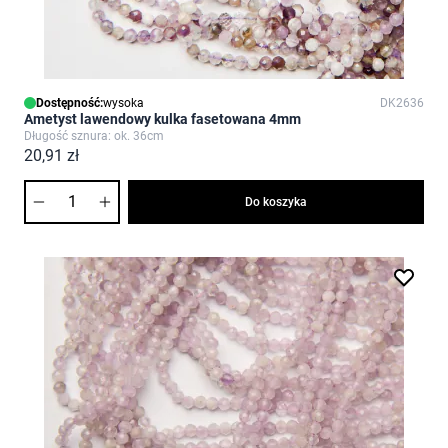
Dostępność:
wysoka
DK2636
Ametyst lawendowy kulka fasetowana 4mm
Długość sznura: ok. 36cm
20,91 zł
Ilość
Do koszyka