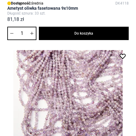
Dostępność:
średnia
DK4118
Ametyst oliwka fasetowana 9x10mm
Długość sznura: 33 szt.
81,18 zł
Ilość
Do koszyka