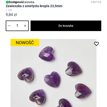
Dostępność:
wysoka
KB0768
Zawieszka z ametystu kropla 23,5mm
1 szt.
9,84 zł
Ilość
Do koszyka
NOWOŚĆ