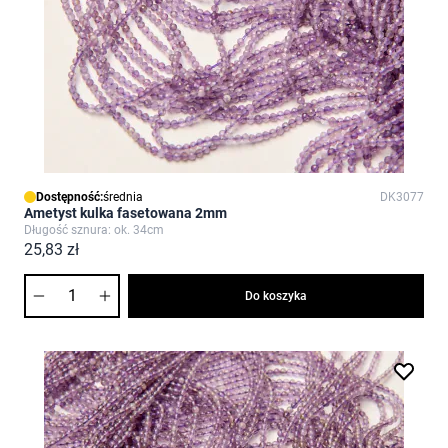
Dostępność:
średnia
DK3077
Ametyst kulka fasetowana 2mm
Długość sznura: ok. 34cm
25,83 zł
Ilość
Do koszyka