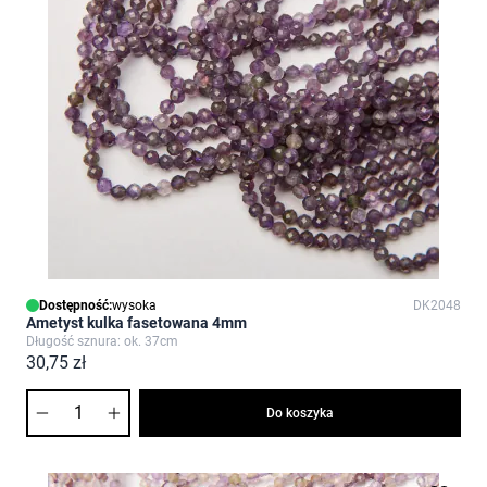
Dostępność:
wysoka
DK2048
Ametyst kulka fasetowana 4mm
Długość sznura: ok. 37cm
30,75 zł
Ilość
Do koszyka