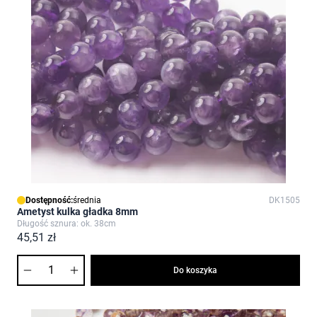
Dostępność:
średnia
DK1505
Ametyst kulka gładka 8mm
Długość sznura: ok. 38cm
45,51 zł
Ilość
Do koszyka