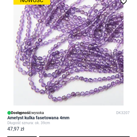
NOWOŚĆ
Dostępność:
wysoka
DK3207
Ametyst kulka fasetowana 4mm
Długość sznura: ok. 39cm
47,97 zł