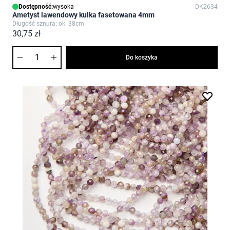
Dostępność:
wysoka
DK2634
Ametyst lawendowy kulka fasetowana 4mm
Długość sznura: ok. 38cm
30,75 zł
Ilość
Do koszyka