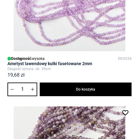
Dostępność:
wysoka
DK0534
Ametyst lawendowy kulki fasetowane 2mm
Długość sznura: ok. 39cm
19,68 zł
Ilość
Do koszyka