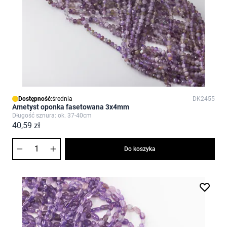
Dostępność:
średnia
DK2455
Ametyst oponka fasetowana 3x4mm
Długość sznura: ok. 37-40cm
40,59 zł
Ilość
Do koszyka