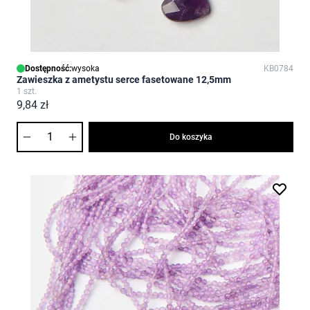
Dostępność:
wysoka
KB0784
Zawieszka z ametystu serce fasetowane 12,5mm
1 szt.
9,84 zł
Ilość
Do koszyka