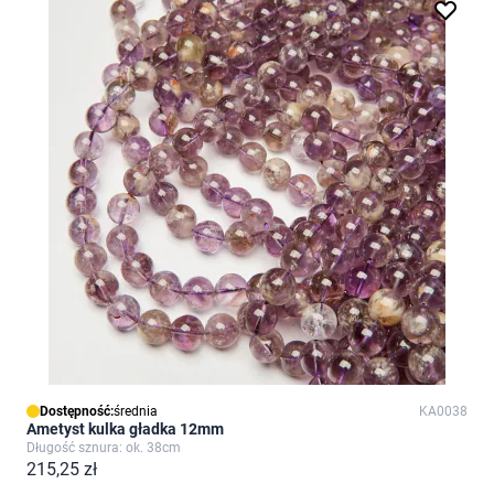
Dostępność:
średnia
KA0038
Ametyst kulka gładka 12mm
Długość sznura: ok. 38cm
215,25 zł