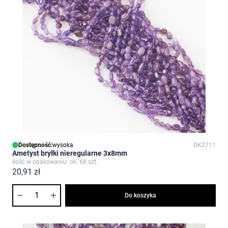
Dostępność:
wysoka
DK2711
Ametyst bryłki nieregularne 3x8mm
Ilość w opakowaniu: ok. 68 szt.
20,91 zł
Ilość
Do koszyka