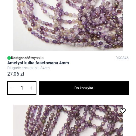
Dostępność:
wysoka
DK0846
Ametyst kulka fasetowana 4mm
Długość sznura: ok. 34cm
27,06 zł
Ilość
Do koszyka