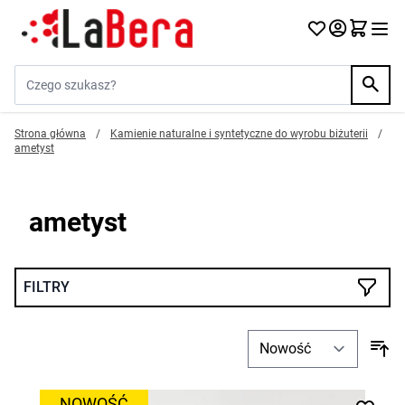
Przejdź do treści
Szukaj w sklepie...
Strona główna
/
Kamienie naturalne i syntetyczne do wyrobu biżuterii
/
ametyst
ametyst
FILTRY
NOWOŚĆ