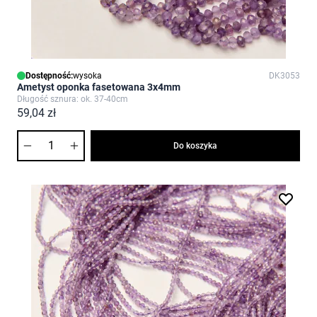
Dostępność:
wysoka
DK3053
Ametyst oponka fasetowana 3x4mm
Długość sznura: ok. 37-40cm
59,04 zł
Ilość
Do koszyka