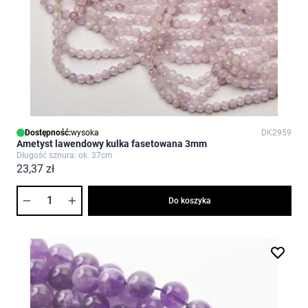
Dostępność:
wysoka
DK2959
Ametyst lawendowy kulka fasetowana 3mm
Długość sznura: ok. 37cm
23,37 zł
Ilość
Do koszyka