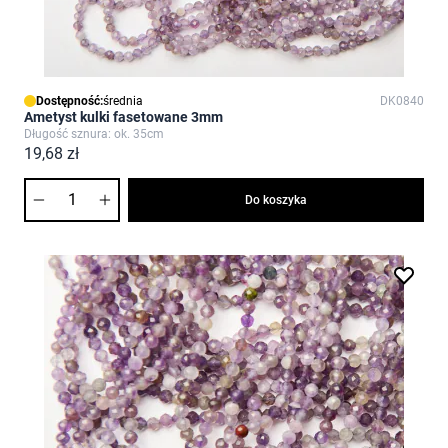
Dostępność:
średnia
DK0840
Ametyst kulki fasetowane 3mm
Długość sznura: ok. 35cm
19,68 zł
Ilość
Do koszyka