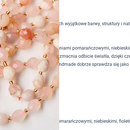
tków w biżuterii handmade. Ich wyjątkowe barwy, struktury i nat
wy, kremowy, biały z wybarwieniami pomarańczowymi, niebieskimi
r. Fasetowane wykończenie wzmacnia odbicie światła, dzięki c
gą i harmonią, a w biżuterii handmade dobrze sprawdza się jako 
wy, biały z wybarwieniami pomarańczowymi, niebieskimi, fiolet