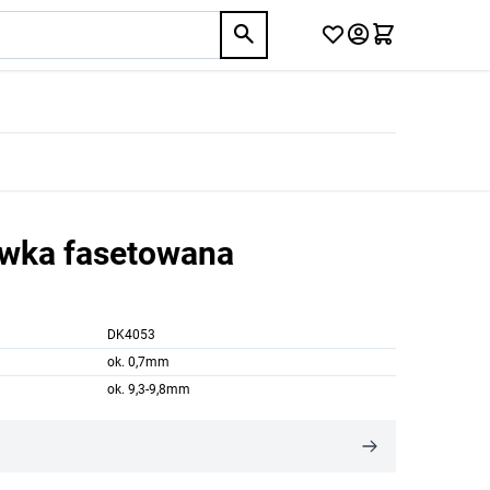
iwka fasetowana
DK4053
ok. 0,7mm
ok. 9,3-9,8mm