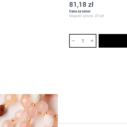
81,18 zł
Cena za sznur
Długość sznura: 35 szt.
Ilość