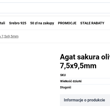
tali
Srebro 925
50 zł na zakupy
PROMOCJE
STAŁE RABATY
a 7,5x9,5mm
Agat sakura ol
7,5x9,5mm
SKU
Wielkość dziurki
Długość
Informacje o produkcie