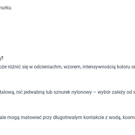
nurku.
ą?
może różnić się w odcieniachm, wzorem, intensywnością koloru 
 stalową, nić jedwabną lub sznurek nylonowy – wybór zależy od w
, ale mogą matowieć przy długotrwałym kontakcie z wodą, kosm