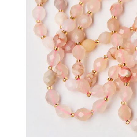
Agat sakura oliwka fasetowana
Kamienie to jedne z najbardziej cenionych doda
nabiera indywidualnego charakteru.
Agat sakura w tej wersji ma kolor różowy, beżo
co nadaje każdej sztuce indywidualny charakte
biżuterii. Kamień ten kojarzony jest z równowa
Charakterystyka:
Rodzaj:
Agat sakura
Kolor:
kremowy, różowy
Kształt:
owal
Faktura:
fasetowana
Cechy szczególne:
kolor różowy, beżowy, kremo
fasetowana powierzchnia