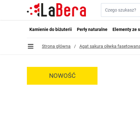
Przejdź do treści
Szukaj w sklepie...
Kamienie do biżuterii
Perły naturalne
Elementy ze s
Strona główna
/
Agat sakura oliwka fasetowan
NOWOŚĆ