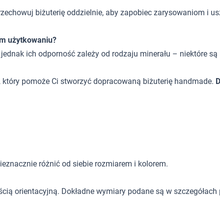
rzechowuj biżuterię oddzielnie, aby zapobiec zarysowaniom i u
ym użytkowaniu?
, jednak ich odporność zależy od rodzaju minerału – niektóre są
t, który pomoże Ci stworzyć dopracowaną biżuterię handmade.
D
eznacznie różnić od siebie rozmiarem i kolorem.
ścią orientacyjną. Dokładne wymiary podane są w szczegółach 