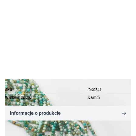
SKU
DK0541
Wielkość dziurki
0,6mm
Informacje o produkcie
33,21 zł