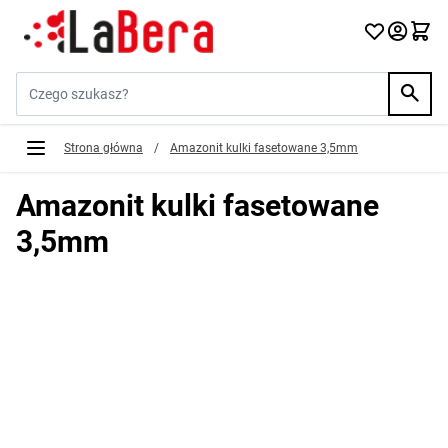
Przejdź do treści
Szukaj w sklepie...
Strona główna
/
Amazonit kulki fasetowane 3,5mm
Amazonit kulki fasetowane
3,5mm