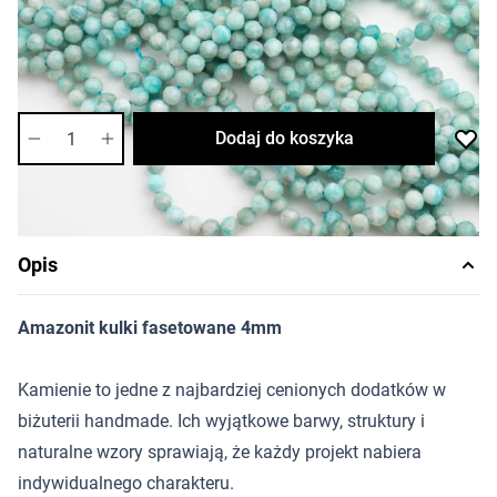
Cena za sznur
Długość sznura: ok. 38cm
Dostępność:
średnia
Ilość
Dodaj do koszyka
Opis
Amazonit kulki fasetowane 4mm
Kamienie to jedne z najbardziej cenionych dodatków w
biżuterii handmade. Ich wyjątkowe barwy, struktury i
naturalne wzory sprawiają, że każdy projekt nabiera
indywidualnego charakteru.