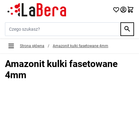
Przejdź do treści
Szukaj w sklepie...
Strona główna
/
Amazonit kulki fasetowane 4mm
Amazonit kulki fasetowane
4mm