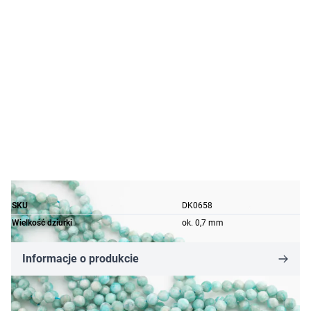
SKU
DK0658
Wielkość dziurki
ok. 0,7 mm
Informacje o produkcie
45,51 zł