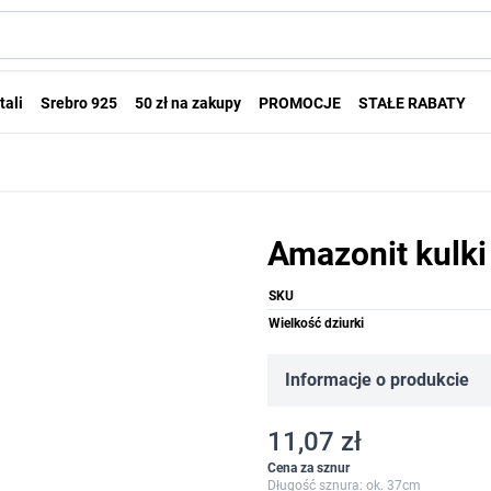
tali
Srebro 925
50 zł na zakupy
PROMOCJE
STAŁE RABATY
Amazonit kulk
SKU
Wielkość dziurki
Informacje o produkcie
11,07 zł
Cena za sznur
Długość sznura: ok. 37cm