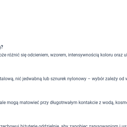
ą?
oże różnić się odcieniem, wzorem, intensywnością koloru oraz 
 stalową, nić jedwabną lub sznurek nylonowy – wybór zależy od w
, ale mogą matowieć przy długotrwałym kontakcie z wodą, kosm
rzechowuj biżuterię oddzielnie, aby zapobiec zarysowaniom i u