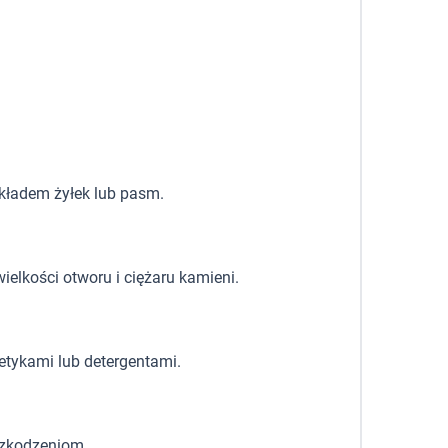
układem żyłek lub pasm.
ielkości otworu i ciężaru kamieni.
etykami lub detergentami.
szkodzeniom.