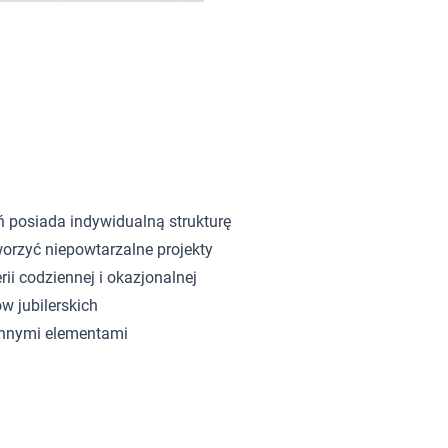
ń posiada indywidualną strukturę
orzyć niepowtarzalne projekty
rii codziennej i okazjonalnej
w jubilerskich
innymi elementami