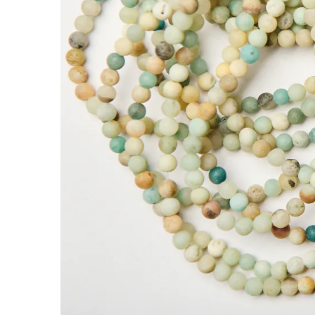
Amazonit kulki matowe 6mm
Kamienie to jedne z najbardziej cenionych doda
nabiera indywidualnego charakteru.
Amazonit wyróżnia się tym, że morska tonacja 
naszyjnikach, bransoletkach i kolczykach han
Charakterystyka:
Rodzaj:
Amazonit
Kolor:
multikolor
Kształt:
kulki
Rozmiar:
6mm
Faktura:
matowa
Cechy szczególne:
matowe wykończenie, mlecz