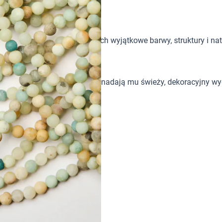
tków w biżuterii handmade. Ich wyjątkowe barwy, struktury i nat
i delikatne mleczne przerosty nadają mu świeży, dekoracyjny w
dmade.
ne przerosty