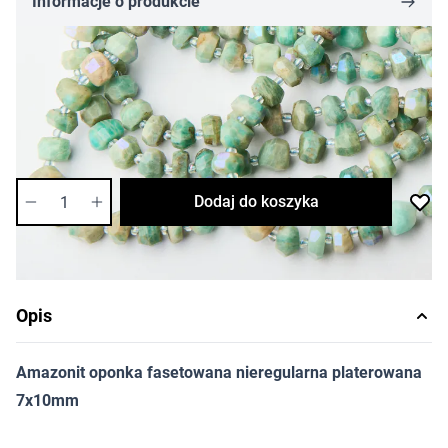
Informacje o produkcie
113,16 zł
Cena za sznur
Długość sznura: 46 szt.
Dostępność:
średnia
Ilość
Dodaj do koszyka
Opis
Amazonit oponka fasetowana nieregularna platerowana
7x10mm