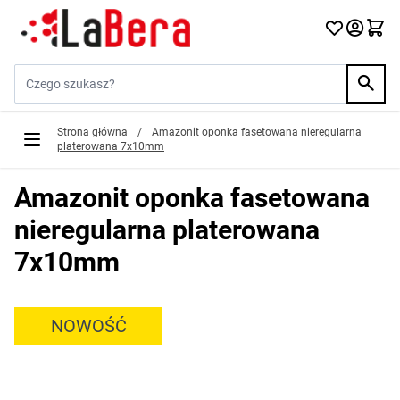
Przejdź do treści
Szukaj w sklepie...
Strona główna
/
Amazonit oponka fasetowana nieregularna
platerowana 7x10mm
Amazonit oponka fasetowana
nieregularna platerowana
7x10mm
NOWOŚĆ