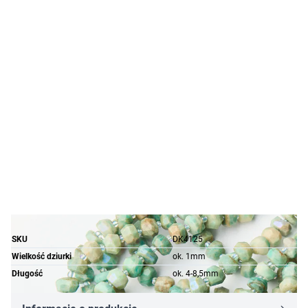
SKU
DK4125
Wielkość dziurki
ok. 1mm
Długość
ok. 4-8,5mm