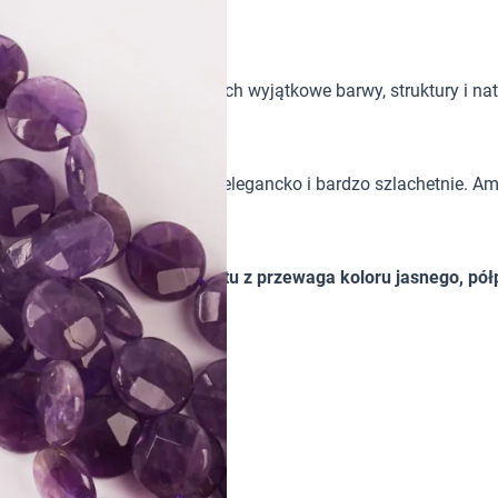
tków w biżuterii handmade. Ich wyjątkowe barwy, struktury i nat
 sprawiają, że prezentuje się elegancko i bardzo szlachetnie. A
bra lub stali.
 w różnych odcieniach fioletu z przewaga koloru jasnego, pół
ię. Charakterystyka: