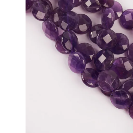
Ametyst krążek fasetowany 14mm
Kamienie to jedne z najbardziej cenionych doda
nabiera indywidualnego charakteru.
Ametyst wyróżnia się tym, że fioletowe odcienie
naszyjnikach i bransoletkach z dodatkami ze sre
Fasetowane krążki ametystu wiercone na wylot
Kamienie naturalne mogą nieznacznie różnić s
Rodzaj:
Ametyst
Kolor:
fioletowy
Kształt:
krążek
Rozmiar:
14mm
Faktura:
fasetowana