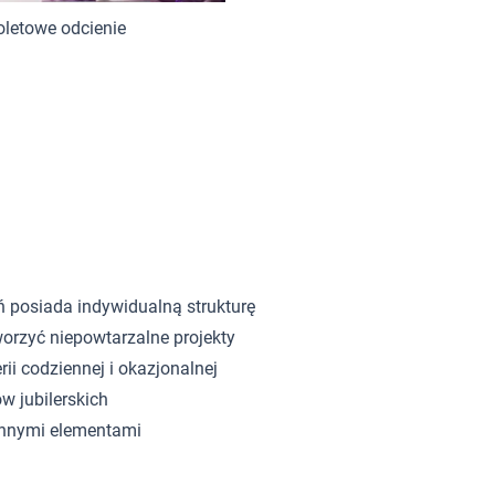
oletowe odcienie
ń posiada indywidualną strukturę
orzyć niepowtarzalne projekty
rii codziennej i okazjonalnej
w jubilerskich
innymi elementami