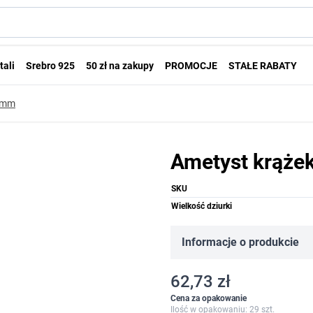
tali
Srebro 925
50 zł na zakupy
PROMOCJE
STAŁE RABATY
14mm
Ametyst krąże
SKU
Wielkość dziurki
Informacje o produkcie
62,73 zł
Cena za opakowanie
Ilość w opakowaniu: 29 szt.