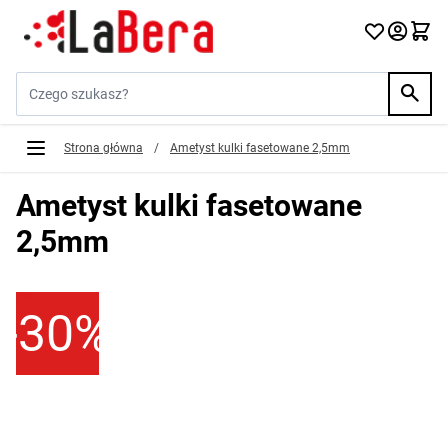
Przejdź do treści
Szukaj w sklepie...
Strona główna
/
Ametyst kulki fasetowane 2,5mm
Ametyst kulki fasetowane
2,5mm
-30%