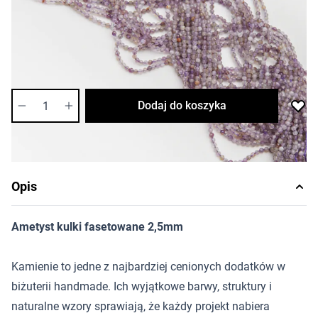
Cena za sznur
Długość sznura: ok. 38cm
:
Najniższa cena w przeciągu 30 dni przed promocją
17,22 zł
Dostępność:
bardzo niska
Ilość
Dodaj do koszyka
Opis
Ametyst kulki fasetowane 2,5mm
Kamienie to jedne z najbardziej cenionych dodatków w
biżuterii handmade. Ich wyjątkowe barwy, struktury i
naturalne wzory sprawiają, że każdy projekt nabiera