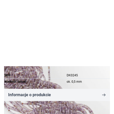
SKU
DK0245
Wielkość dziurki
ok. 0,5 mm
Informacje o produkcie
17,22 zł
12,05 zł
-30%