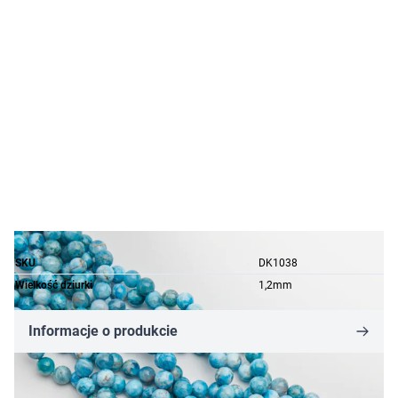
SKU
DK1038
Wielkość dziurki
1,2mm
Informacje o produkcie
62,73 zł
43,91 zł
-30%