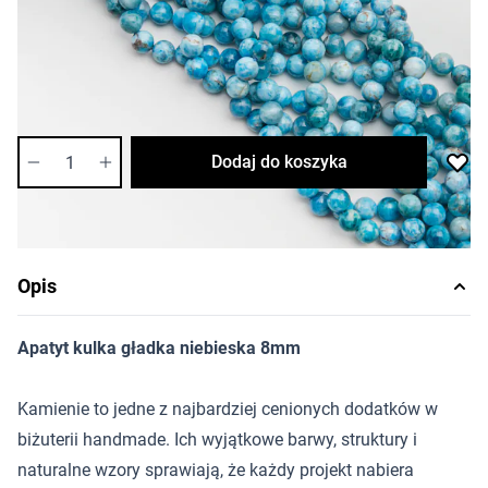
Cena za opakowanie
Ilość w opakowaniu: 47 szt.
:
Najniższa cena w przeciągu 30 dni przed promocją
62,73 zł
Dostępność:
średnia
Ilość
Dodaj do koszyka
Opis
Apatyt kulka gładka niebieska 8mm
Kamienie to jedne z najbardziej cenionych dodatków w
biżuterii handmade. Ich wyjątkowe barwy, struktury i
naturalne wzory sprawiają, że każdy projekt nabiera