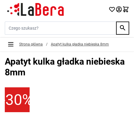
Przejdź do treści
Szukaj w sklepie...
Strona główna
/
Apatyt kulka gładka niebieska 8mm
Apatyt kulka gładka niebieska
8mm
-30%