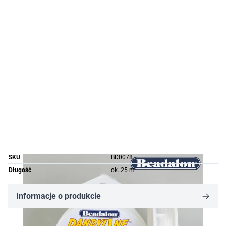
SKU
BD0078
Długość
ok. 25 m
Informacje o produkcie
38,63 zł