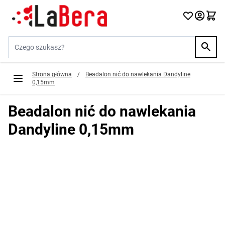
Przejdź do treści
Szukaj w sklepie...
Strona główna
/
Beadalon nić do nawlekania Dandyline
0,15mm
Beadalon nić do nawlekania
Dandyline 0,15mm