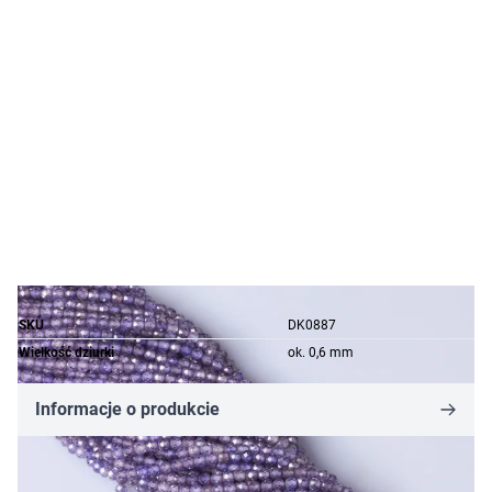
SKU
DK0887
Wielkość dziurki
ok. 0,6 mm
Informacje o produkcie
28,29 zł
19,80 zł
-30%