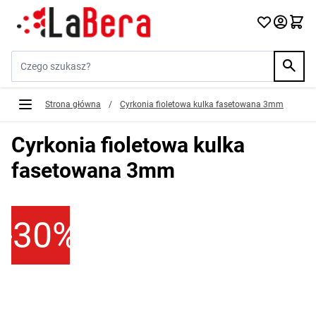
Przejdź do treści
Szukaj w sklepie...
Strona główna
/
Cyrkonia fioletowa kulka fasetowana 3mm
Cyrkonia fioletowa kulka
fasetowana 3mm
-30%