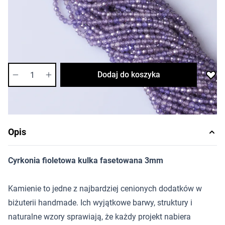
Cena za sznur
Długość sznura: ok. 35cm
:
Najniższa cena w przeciągu 30 dni przed promocją
28,29 zł
Dostępność:
średnia
Ilość
Dodaj do koszyka
Opis
Cyrkonia fioletowa kulka fasetowana 3mm
Kamienie to jedne z najbardziej cenionych dodatków w
biżuterii handmade. Ich wyjątkowe barwy, struktury i
naturalne wzory sprawiają, że każdy projekt nabiera