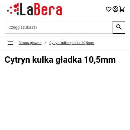
Przejdź do treści
Szukaj w sklepie...
Strona główna
/
Cytryn kulka gładka 10,5mm
Cytryn kulka gładka 10,5mm