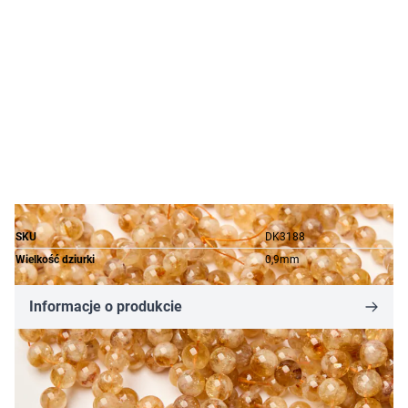
SKU
DK3188
Wielkość dziurki
0,9mm
Informacje o produkcie
92,25 zł
Cena za opakowanie
Ilość w opakowaniu: 38 szt.