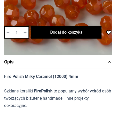
Cena za opakowanie
Ilość w opakowaniu: ok. 1200 szt.
Dostępność:
bardzo niska
Ilość
Dodaj do koszyka
Opis
Fire Polish Milky Caramel (12000) 4mm
Szklane koraliki
FirePolish
to popularny wybór wśród osób
tworzących biżuterię handmade i inne projekty
dekoracyjne.