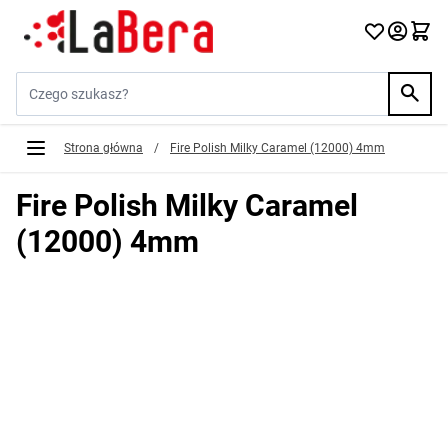
Przejdź do treści
Szukaj w sklepie...
Strona główna
/
Fire Polish Milky Caramel (12000) 4mm
Fire Polish Milky Caramel
(12000) 4mm