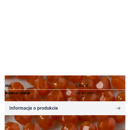
SKU
FR0418
Wielkość dziurki
ok. 0,8 mm
Informacje o produkcie
84,34 zł