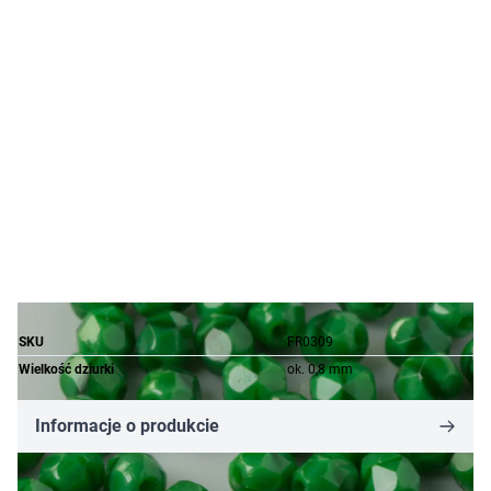
SKU
FR0309
Wielkość dziurki
ok. 0,8 mm
Informacje o produkcie
91,82 zł