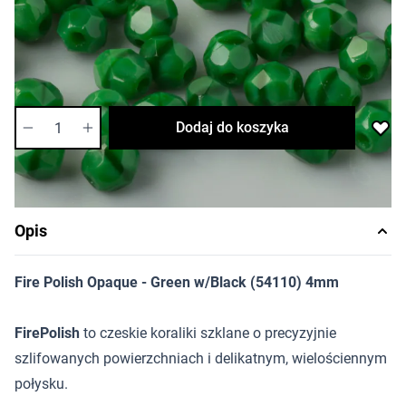
Cena za opakowanie
Ilość w opakowaniu: ok. 1200 szt.
Dostępność:
bardzo niska
Ilość
Dodaj do koszyka
Opis
Fire Polish Opaque - Green w/Black (54110) 4mm
FirePolish
to czeskie koraliki szklane o precyzyjnie
szlifowanych powierzchniach i delikatnym, wielościennym
połysku.