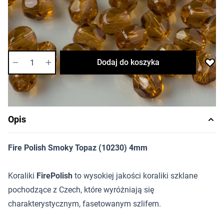
Cena za opakowanie
Ilość w opakowaniu: ok. 1200 szt.
Dostępność:
bardzo niska
Ilość
Dodaj do koszyka
Opis
Fire Polish Smoky Topaz (10230) 4mm
Koraliki
FirePolish
to wysokiej jakości koraliki szklane
pochodzące z Czech, które wyróżniają się
charakterystycznym, fasetowanym szlifem.