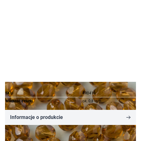
SKU
FR0419
Wielkość dziurki
ok. 0,8 mm
Informacje o produkcie
60,96 zł