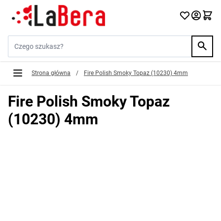
Przejdź do treści
Szukaj w sklepie...
Strona główna
/
Fire Polish Smoky Topaz (10230) 4mm
Fire Polish Smoky Topaz
(10230) 4mm