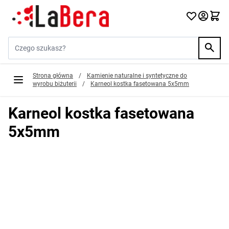
Przejdź do treści
Szukaj w sklepie...
Strona główna
/
Kamienie naturalne i syntetyczne do
wyrobu biżuterii
/
Karneol kostka fasetowana 5x5mm
Karneol kostka fasetowana
5x5mm