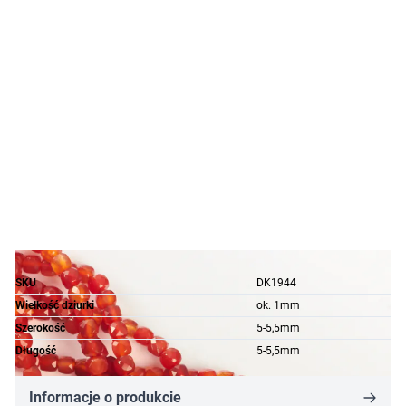
SKU
DK1944
Wielkość dziurki
ok. 1mm
Szerokość
5-5,5mm
Długość
5-5,5mm
Informacje o produkcie