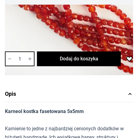
41,82 zł
Cena za sznur
Długość sznura: 30cm
Dostępność:
wysoka
Ilość
Dodaj do koszyka
Opis
Karneol kostka fasetowana 5x5mm
Kamienie to jedne z najbardziej cenionych dodatków w
biżuterii handmade. Ich wyjątkowe barwy, struktury i