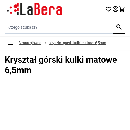
Przejdź do treści
Szukaj w sklepie...
Strona główna
/
Kryształ górski kulki matowe 6,5mm
Kryształ górski kulki matowe
6,5mm