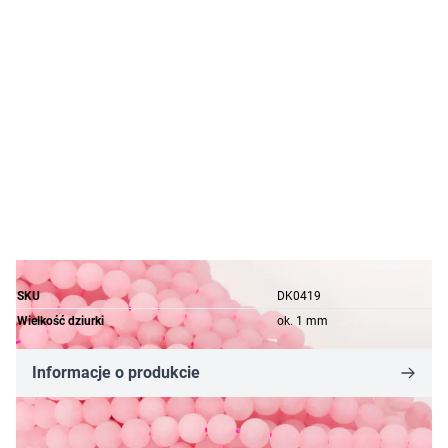
SKU
DK0419
Wielkość dziurki
ok. 1 mm
Informacje o produkcie
12,30 zł