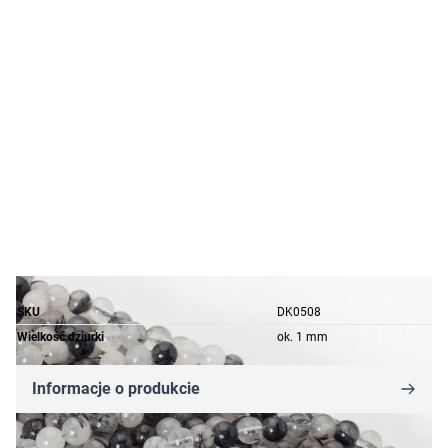
SKU
DK0508
Wielkość dziurki
ok. 1 mm
Informacje o produkcie
81,18 zł