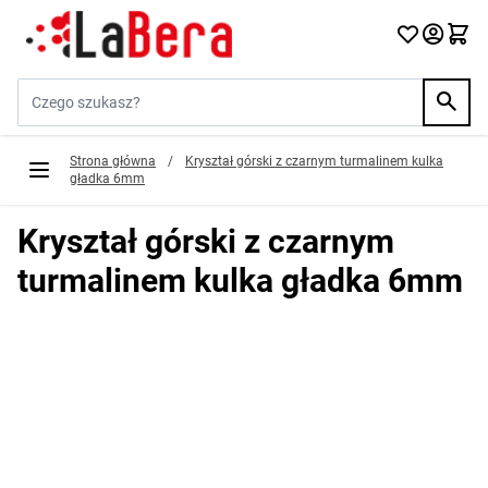
Przejdź do treści
Szukaj w sklepie...
Strona główna
/
Kryształ górski z czarnym turmalinem kulka
gładka 6mm
Kryształ górski z czarnym
turmalinem kulka gładka 6mm