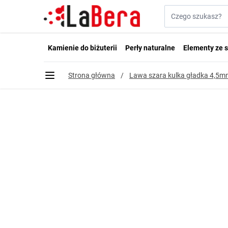
Przejdź do treści
Szukaj w sklepie...
Kamienie do biżuterii
Perły naturalne
Elementy ze s
Strona główna
/
Lawa szara kulka gładka 4,5