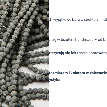
tków w biżuterii handmade. Ich wyjątkowe barwy, struktury i nat
zięki czemu świetnie sprawdza się w biżuterii handmade – od br
zlifowane w kuleczkę charakteryzują się lekkością i porowatą
ieznacznie różnić od siebie rozmiarem i kolorem w zależności 
ścią orientacyjną. Charakterystyka: