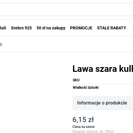
tali
Srebro 925
50 zł na zakupy
PROMOCJE
STAŁE RABATY
mm
Lawa szara ku
SKU
Wielkość dziurki
Informacje o produkcie
6,15 zł
Cena za sznur
Długość sznura: ok. 39cm