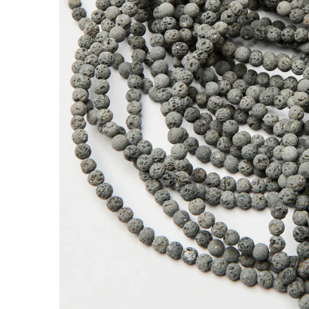
Lawa szara kulka gładka 4,5mm
Kamienie to jedne z najbardziej cenionych doda
nabiera indywidualnego charakteru.
Lawa szara wyróżnia się naturalną strukturą, d
Koraliki wykonane z lawy w kolorze szarym, os
naturalnymi kamieniami.
*Ponieważ są to kamienie naturalne mogą się n
*Rozmiar podany w nazwie produktu jest warto
Rodzaj:
Lawa szara
Kolor:
szary
Kształt:
kulka
Rozmiar:
4,5mm