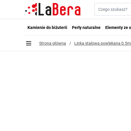
Przejdź do treści
Szukaj w sklepie...
Kamienie do biżuterii
Perły naturalne
Elementy ze s
Strona główna
/
Linka stalowa powlekana 0.5