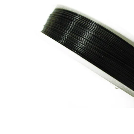
Linka stalowa powlekana 0.5mm czarna
Linka jubilerska pozwala szybko tworzyć branso
wykańczanych tulejkami zaciskowymi lub końcó
cięższymi kamieniami i wyraźniejszą formą biżu
klasycznymi zapięciami jubilerskimi. Dobrze pa
biżuterii.
Dlaczego warto?
średnica 0.5 mm jest odpowiednia do projektów 
kolor czarny można łatwo dopasować do kamieni
umożliwia szybkie przygotowanie bransoletek i
dobrze współpracuje z elementami wykończenio
pomaga uzyskać schludny efekt bez widocznyc
nadaje się do wielu technik nawlekania.
Zastosowanie