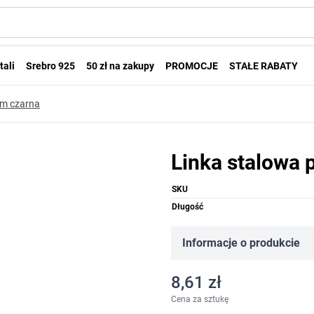
tali
Srebro 925
50 zł na zakupy
PROMOCJE
STAŁE RABATY
mm czarna
Linka stalowa
SKU
Długość
Informacje o produkcie
8,61 zł
Cena za sztukę