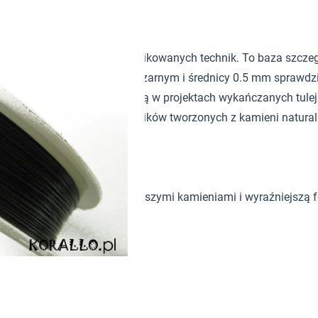
letki i naszyjniki bez skomplikowanych technik. To baza szcze
wkami. Wariant w kolorze czarnym i średnicy 0.5 mm sprawdzi 
terii. Najlepiej wykorzystać ją w projektach wykańczanych tul
suje do bransoletek i naszyjników tworzonych z kamieni naturaln
z większymi koralikami, cięższymi kamieniami i wyraźniejszą fo
, pereł i półfabrykatów.
 naszyjników.
wymi do biżuterii.
h supełków.