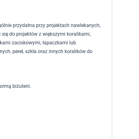
gólnie przydatna przy projektach nawlekanych,
się do projektów z większymi koralikami,
ejkami zaciskowymi, łapaczkami lub
ych, pereł, szkła oraz innych koralików do
rmą biżuterii.