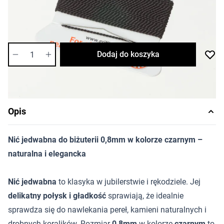
Cena za sztukę
Dostępność:
niska
Ilość
Dodaj do koszyka
Opis
Nić jedwabna do biżuterii 0,8mm w kolorze czarnym –
naturalna i elegancka
Nić jedwabna
to klasyka w jubilerstwie i rękodziele. Jej
delikatny połysk i gładkość
sprawiają, że idealnie
sprawdza się do nawlekania pereł, kamieni naturalnych i
drobnych koralików. Rozmiar
0,8mm
w kolorze
czarnym
to