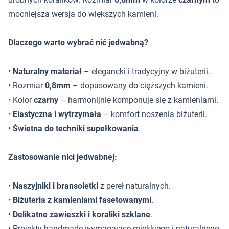
mocniejsza wersja do większych kamieni.
Dlaczego warto wybrać nić jedwabną?
•
Naturalny materiał
– elegancki i tradycyjny w biżuterii.
• Rozmiar
0,8mm
– dopasowany do cięższych kamieni.
• Kolor
czarny
– harmonijnie komponuje się z kamieniami.
•
Elastyczna i wytrzymała
– komfort noszenia biżuterii.
•
Świetna do techniki supełkowania
.
Zastosowanie nici jedwabnej:
•
Naszyjniki i bransoletki
z pereł naturalnych.
•
Biżuteria z kamieniami fasetowanymi
.
•
Delikatne zawieszki i koraliki szklane
.
• Projekty handmade wymagające miękkiego i naturalnego