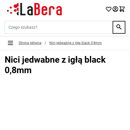
Przejdź do treści
Szukaj w sklepie...
Strona główna
/
Nici jedwabne z igłą black 0,8mm
Nici jedwabne z igłą black
0,8mm