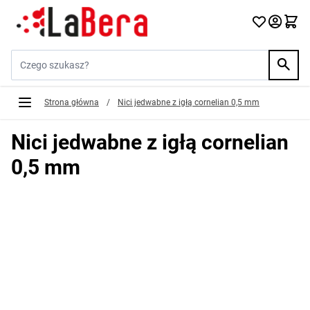
Przejdź do treści
Szukaj w sklepie...
Strona główna
/
Nici jedwabne z igłą cornelian 0,5 mm
Nici jedwabne z igłą cornelian
0,5 mm