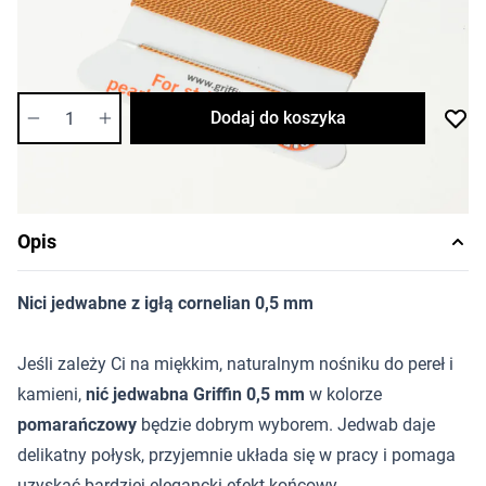
Cena za sztukę
Dostępność:
średnia
Ilość
Dodaj do koszyka
Opis
Nici jedwabne z igłą cornelian 0,5 mm
Jeśli zależy Ci na miękkim, naturalnym nośniku do pereł i
kamieni,
nić jedwabna Griffin
0,5 mm
w kolorze
pomarańczowy
będzie dobrym wyborem. Jedwab daje
delikatny połysk, przyjemnie układa się w pracy i pomaga
uzyskać bardziej elegancki efekt końcowy.