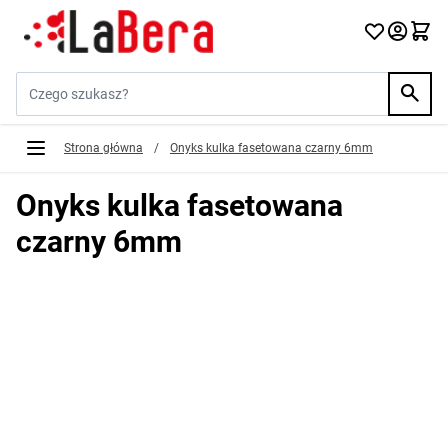
Przejdź do treści
Szukaj w sklepie...
Strona główna
/
Onyks kulka fasetowana czarny 6mm
Onyks kulka fasetowana
czarny 6mm