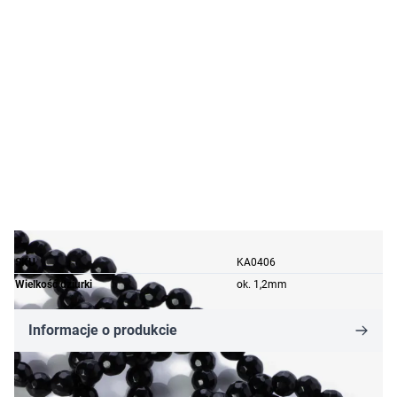
SKU
KA0406
Wielkość dziurki
ok. 1,2mm
Informacje o produkcie
12,30 zł