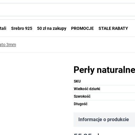
tali
Srebro 925
50 zł na zakupy
PROMOCJE
STAŁE RABATY
tato 3mm
Perły natural
SKU
Wielkość dziurki
Szerokość
Długość
Informacje o produkcie