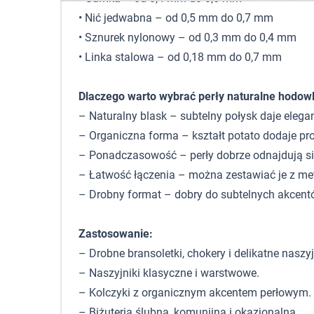
• Nić jedwabna – od 0,5 mm do 0,7 mm
• Sznurek nylonowy – od 0,3 mm do 0,4 mm
• Linka stalowa – od 0,18 mm do 0,7 mm
Dlaczego warto wybrać perły naturalne hodow
– Naturalny blask – subtelny połysk daje elega
– Organiczna forma – kształt potato dodaje pro
– Ponadczasowość – perły dobrze odnajdują si
– Łatwość łączenia – można zestawiać je z me
– Drobny format – dobry do subtelnych akcentó
Zastosowanie:
– Drobne bransoletki, chokery i delikatne naszyj
– Naszyjniki klasyczne i warstwowe.
– Kolczyki z organicznym akcentem perłowym.
– Biżuteria ślubna, komunijna i okazjonalna.