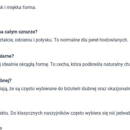
ask i miękka forma.
na całym sznurze?
ałcie, odcieniu i połysku. To normalne dla pereł hodowlanych.
ularne?
 idealnie okrągłą formę. To cecha, która podkreśla naturalny c
ubnej?
ają, że są często wybierane do biżuterii ślubnej oraz okazjonaln
ojektu. Do klasycznych naszyjników często wybiera się nić jedwa
?