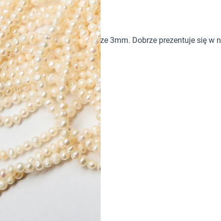
żniają ten element w rozmiarze 3mm. Dobrze prezentuje się w na
ularna
ne różnice powierzchni