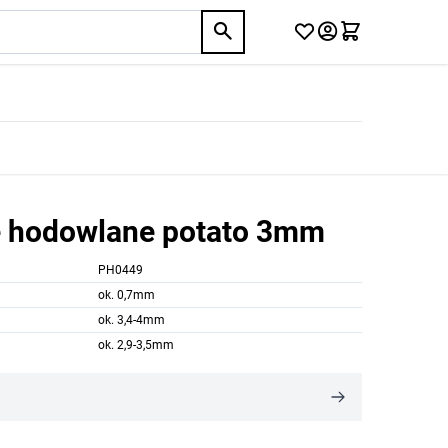
ne hodowlane potato 3mm
PH0449
ok. 0,7mm
ok. 3,4-4mm
ok. 2,9-3,5mm