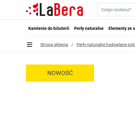
Przejdź do treści
Szukaj w sklepie...
Kamienie do biżuterii
Perły naturalne
Elementy ze s
Strona główna
/
Perły naturalne hodowlane po
NOWOŚĆ