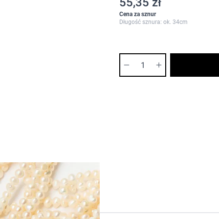
55,35 zł
Cena za sznur
Długość sznura: ok. 34cm
Ilość