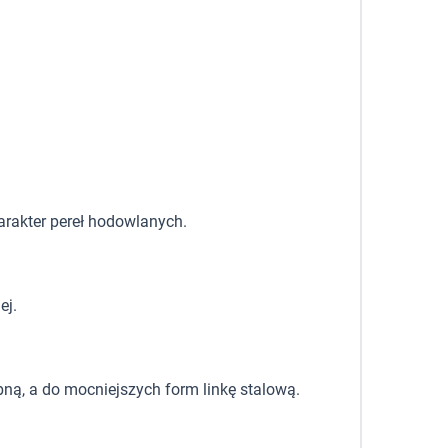
harakter pereł hodowlanych.
ej.
bną, a do mocniejszych form linkę stalową.