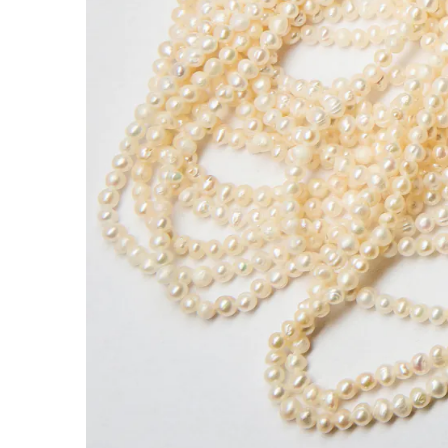
Perły naturalne hodowlane potato 3mm
Naturalny połysk i lekko organiczna forma wyró
eleganckich projektach handmade.
Charakterystyka:
Rodzaj:
Perła naturalna hodowlana
Materiał:
perła hodowlana
Kolor:
biały
Kształt:
potato
Rozmiar:
3mm
Faktura / wykończenie:
naturalna, lekko niereg
Cechy szczególne:
organiczny kształt i natural
Rekomendowane grubości nośników:
• Gumka – od 0,4 mm do 0,6 mm