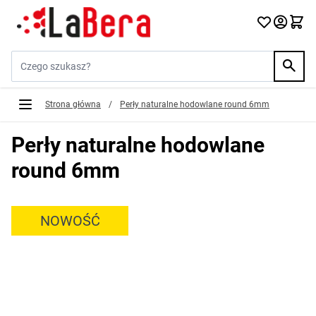
Przejdź do treści
Szukaj w sklepie...
Strona główna
/
Perły naturalne hodowlane round 6mm
Perły naturalne hodowlane
round 6mm
NOWOŚĆ