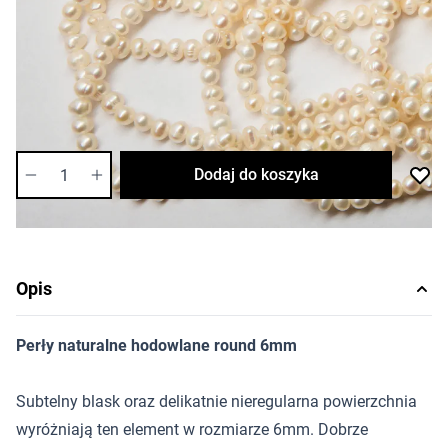
81,18 zł
Cena za sznur
Długość sznura: ok. 34cm
Dostępność:
średnia
Ilość
Dodaj do koszyka
Opis
Perły naturalne hodowlane round 6mm
Subtelny blask oraz delikatnie nieregularna powierzchnia
wyróżniają ten element w rozmiarze 6mm. Dobrze