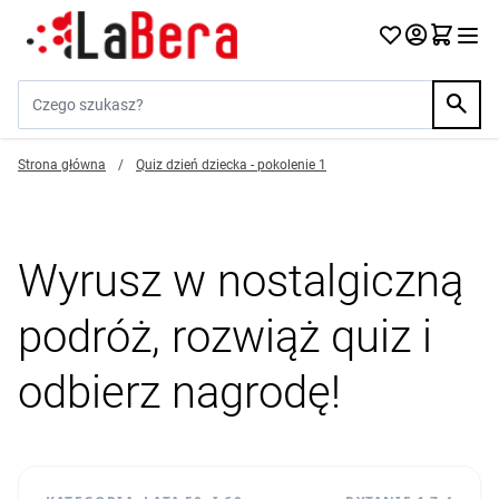
Przejdź do treści
Szukaj w sklepie...
Strona główna
/
Quiz dzień dziecka - pokolenie 1
Wyrusz w nostalgiczną
podróż, rozwiąż quiz i
odbierz nagrodę!