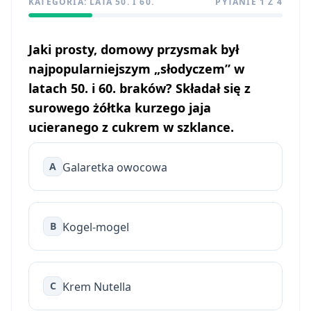
KATEGORIA: LATA 50. I 60.
PYTANIE 1 Z 4
Jaki prosty, domowy przysmak był
najpopularniejszym „słodyczem” w
latach 50. i 60. braków? Składał się z
surowego żółtka kurzego jaja
ucieranego z cukrem w szklance.
A
Galaretka owocowa
B
Kogel-mogel
C
Krem Nutella