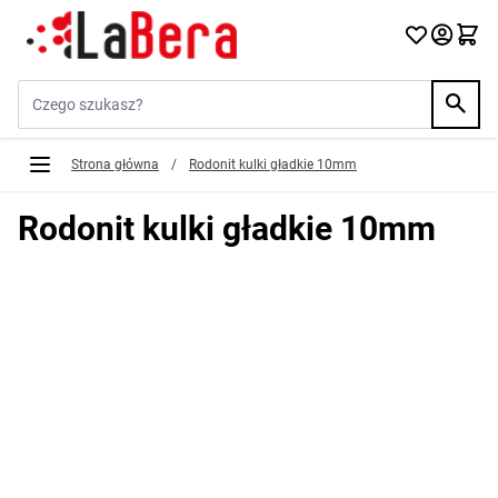
Przejdź do treści
Szukaj w sklepie...
Strona główna
/
Rodonit kulki gładkie 10mm
Rodonit kulki gładkie 10mm