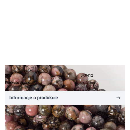
SKU
DK0412
Wielkość dziurki
ok. 1 mm
Informacje o produkcie
35,67 zł
Cena za opakowanie
Ilość w opakowaniu: 39 szt.