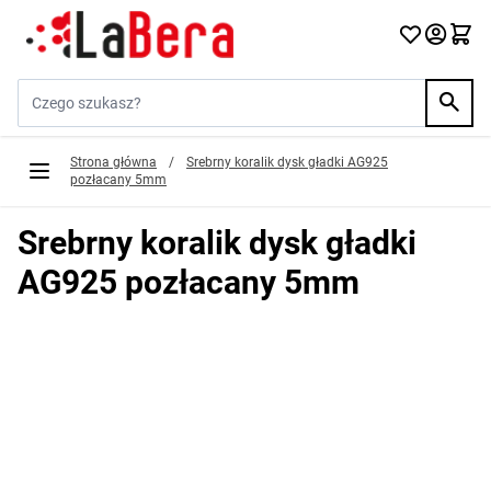
Przejdź do treści
Szukaj w sklepie...
Strona główna
/
Srebrny koralik dysk gładki AG925
pozłacany 5mm
Srebrny koralik dysk gładki
AG925 pozłacany 5mm