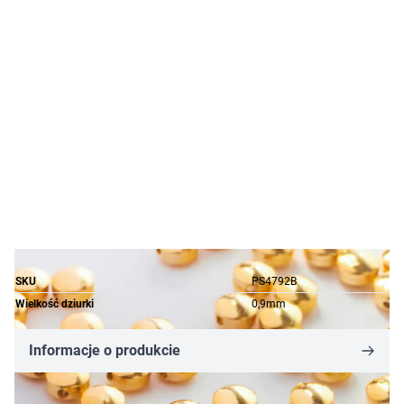
SKU
PS4792B
Wielkość dziurki
0,9mm
Informacje o produkcie
11,59 zł