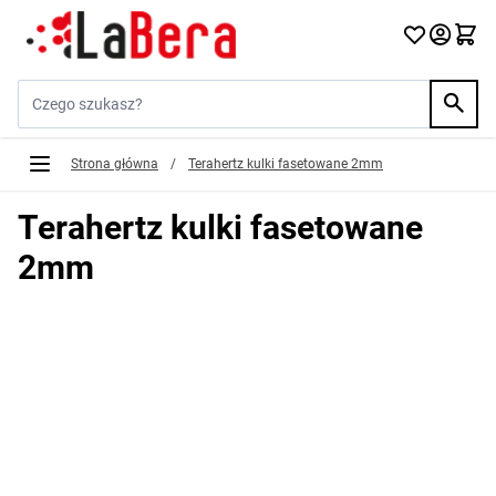
Przejdź do treści
Szukaj w sklepie...
Strona główna
/
Terahertz kulki fasetowane 2mm
Terahertz kulki fasetowane
2mm