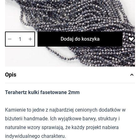
Cena za sznur
Długość sznura: ok. 30cm
Dostępność:
wysoka
Ilość
Dodaj do koszyka
Opis
Terahertz kulki fasetowane 2mm
Kamienie to jedne z najbardziej cenionych dodatków w
biżuterii handmade. Ich wyjątkowe barwy, struktury i
naturalne wzory sprawiają, że każdy projekt nabiera
indywidualnego charakteru.