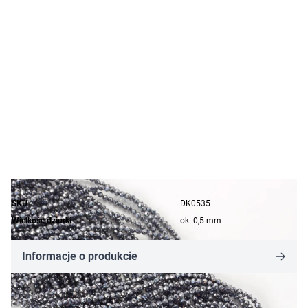
SKU
DK0535
Wielkość dziurki
ok. 0,5 mm
Informacje o produkcie
17,22 zł