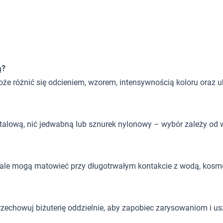
ą?
oże różnić się odcieniem, wzorem, intensywnością koloru oraz 
 stalową, nić jedwabną lub sznurek nylonowy – wybór zależy od w
, ale mogą matowieć przy długotrwałym kontakcie z wodą, kosm
rzechowuj biżuterię oddzielnie, aby zapobiec zarysowaniom i u