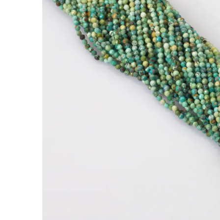
Turkus afrykański kulki fasetowane 2mm
Kamienie to jedne z najbardziej cenionych doda
nabiera indywidualnego charakteru.
Turkus afrykański wyróżnia się tym, że natural
bransoletkach i naszyjnikach o bardziej organi
Charakterystyka:
Rodzaj:
Turkus afrykański
Kolor:
zielony
Kształt:
kulki
Rozmiar:
2mm
Faktura:
fasetowana
Cechy szczególne:
fasetowane wykończenie