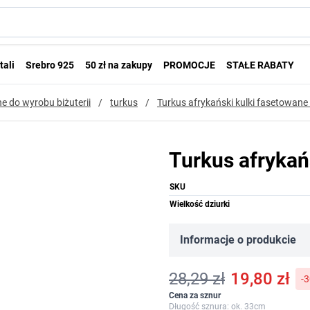
tali
Srebro 925
50 zł na zakupy
PROMOCJE
STAŁE RABATY
e do wyrobu biżuterii
/
turkus
/
Turkus afrykański kulki fasetowan
Turkus afrykań
SKU
Wielkość dziurki
Informacje o produkcie
28,29 zł
19,80 zł
-
Cena za sznur
Długość sznura: ok. 33cm