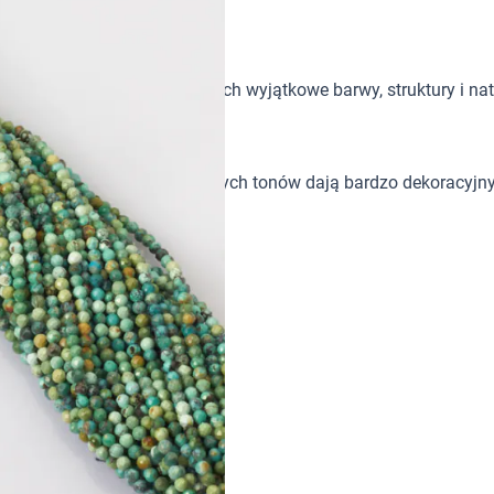
tków w biżuterii handmade. Ich wyjątkowe barwy, struktury i nat
ne przejścia zieleni i turkusowych tonów dają bardzo dekoracyj
cznym charakterze.