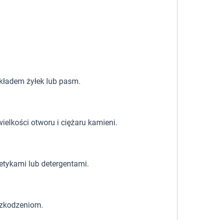
układem żyłek lub pasm.
ielkości otworu i ciężaru kamieni.
etykami lub detergentami.
szkodzeniom.