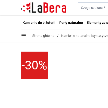
Przejdź do treści
Szukaj w sklepie...
Kamienie do biżuterii
Perły naturalne
Elementy ze s
Strona główna
/
Kamienie naturalne i syntetyczn
-30%