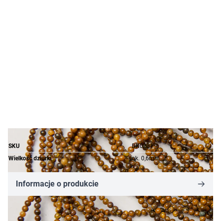
SKU
DK0231
Wielkość dziurki
ok. 0,6mm
Informacje o produkcie
22,14 zł