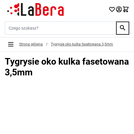
Przejdź do treści
Szukaj w sklepie...
Strona główna
/
Tygrysie oko kulka fasetowana 3,5mm
Tygrysie oko kulka fasetowana
3,5mm