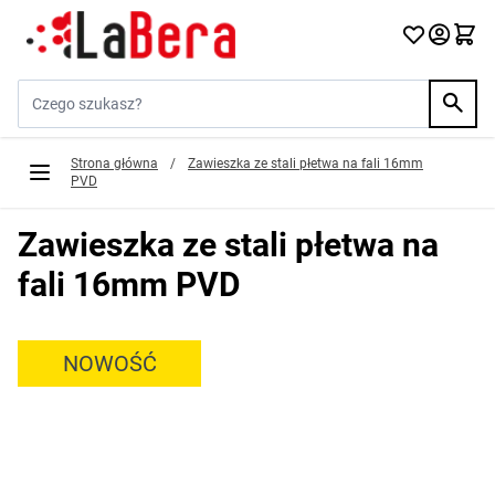
Przejdź do treści
Szukaj w sklepie...
Strona główna
/
Zawieszka ze stali płetwa na fali 16mm
PVD
Zawieszka ze stali płetwa na
fali 16mm PVD
NOWOŚĆ