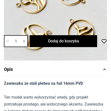
17,22 zł
Cena za opakowanie
Ilość w opakowaniu: 2 szt.
Dostępność:
średnia
Ilość
Dodaj do koszyka
Opis
Zawieszka ze stali płetwa na fali 16mm PVD
Ten model warto wykorzystać wtedy, gdy projekt
potrzebuje prostego, ale widocznego akcentu. Zawieszka