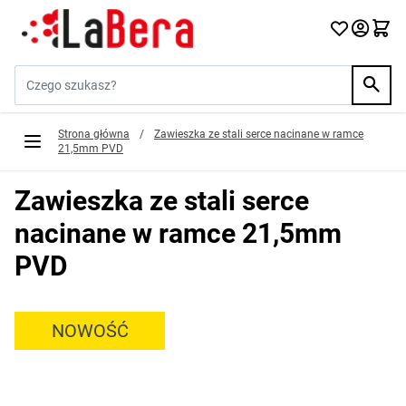
Przejdź do treści
Szukaj w sklepie...
Strona główna
/
Zawieszka ze stali serce nacinane w ramce
21,5mm PVD
Zawieszka ze stali serce
nacinane w ramce 21,5mm
PVD
NOWOŚĆ