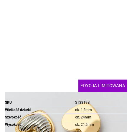
EDYCJA LIMITOWANA
SKU
ST3319B
Wielkość dziurki
ok. 1,2mm
Szerokość
ok. 24mm
Wysokość
ok. 21,5mm