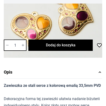
38,13 zł
Cena za opakowanie
Ilość w opakowaniu: 4 szt.
Dostępność:
średnia
Ilość
Dodaj do koszyka
Opis
Zawieszka ze stali serce z kolorową emalią 33,5mm PVD
Dekoracyjna forma tej zawieszki ułatwia nadanie biżuterii
indywidualnego stylu. Kolor złoty oraz motyw serce