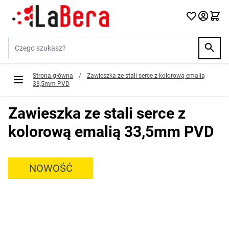
Przejdź do treści
Szukaj w sklepie...
Strona główna
/
Zawieszka ze stali serce z kolorową emalią
33,5mm PVD
Zawieszka ze stali serce z
kolorową emalią 33,5mm PVD
NOWOŚĆ