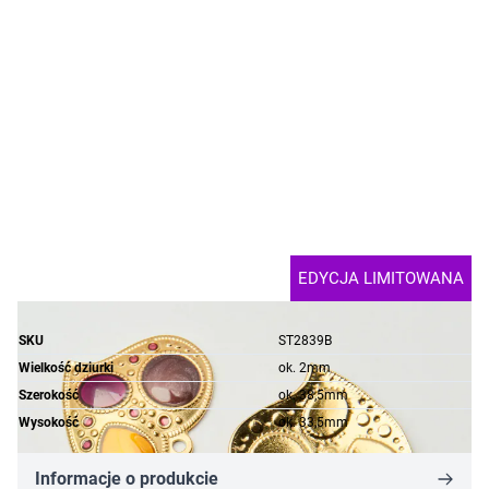
EDYCJA LIMITOWANA
SKU
ST2839B
Wielkość dziurki
ok. 2mm
Szerokość
ok. 38,5mm
Wysokość
ok. 33,5mm
Informacje o produkcie