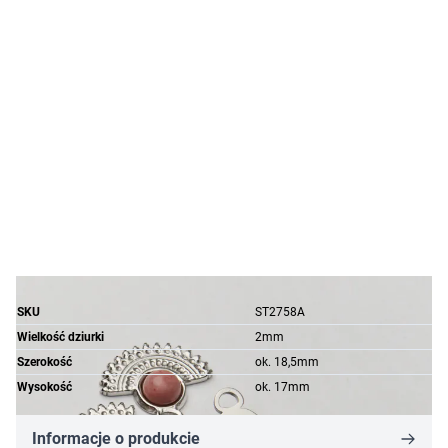
SKU
ST2758A
Wielkość dziurki
2mm
Szerokość
ok. 18,5mm
Wysokość
ok. 17mm
Informacje o produkcie